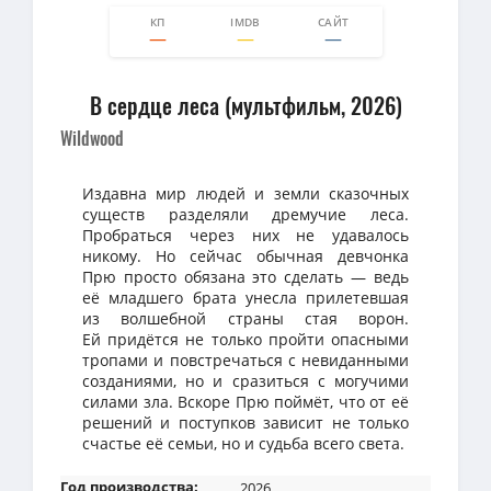
КП
IMDB
САЙТ
0
0
В сердце леса (мультфильм, 2026)
Wildwood
Издавна мир людей и земли сказочных
существ разделяли дремучие леса.
Пробраться через них не удавалось
никому. Но сейчас обычная девчонка
Прю просто обязана это сделать — ведь
её младшего брата унесла прилетевшая
из волшебной страны стая ворон.
Ей придётся не только пройти опасными
тропами и повстречаться с невиданными
созданиями, но и сразиться с могучими
силами зла. Вскоре Прю поймёт, что от её
решений и поступков зависит не только
счастье её семьи, но и судьба всего света.
Год производства:
2026