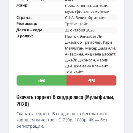
Жанр:
приключения
,
фэнтези
,
мультфильм
,
семейный
Страна:
США
,
Великобритания
Режиссер:
Трэвис Найт
Дата выхода:
23 октября 2026
В ролях:
Пейтон Элизабет Ли
,
Джейкоб Тремблей
,
Кэри
Маллиган
,
Махершала Али
,
Аквафина
,
Анджела Бассетт
,
Джейк Джонсон
,
Чарли
Дэй
,
Джемейн Клемент
,
Том Уэйтс
0
0
Скачать торрент В сердце леса (Мультфильм,
2026)
Скачать торрент В сердце леса бесплатно в
хорошем качестве HD 720p, 1080p, 4K — без
регистрации.