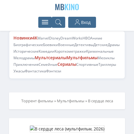
MB
KINO
Вход
Новинки
4K
Marvel
Disney
DreamWorks
HBO
Аниме
Биографические
Боевики
Военные
Детективы
Детские
Драмы
Исторические
Комедии
Короткометражки
Криминальные
Мультсериалы
Мультфильмы
Мелодрамы
Мюзиклы
Сериалы
Приключения
Семейные
Спортивные
Триллеры
Ужасы
Фантастика
Фэнтези
Торрент фильмы
»
Мультфильмы
» В сердце леса