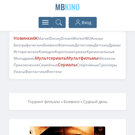
MB
KINO
Вход
Новинки
4K
Marvel
Disney
DreamWorks
HBO
Аниме
Биографические
Боевики
Военные
Детективы
Детские
Драмы
Исторические
Комедии
Короткометражки
Криминальные
Мультсериалы
Мультфильмы
Мелодрамы
Мюзиклы
Сериалы
Приключения
Семейные
Спортивные
Триллеры
Ужасы
Фантастика
Фэнтези
Торрент фильмы
»
Боевики
» Судный день