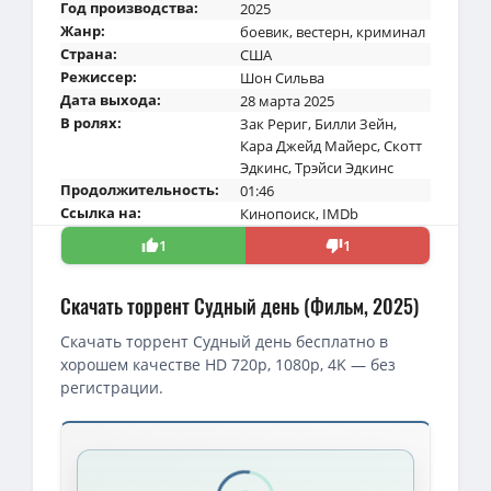
Год производства:
2025
Жанр:
боевик
,
вестерн
,
криминал
Страна:
США
Режиссер:
Шон Сильва
Дата выхода:
28 марта 2025
В ролях:
Зак Рериг
,
Билли Зейн
,
Кара Джейд Майерс
,
Скотт
Эдкинс
,
Трэйси Эдкинс
Продолжительность:
01:46
Ссылка на:
Кинопоиск
,
IMDb
1
1
Скачать торрент Судный день (Фильм, 2025)
Скачать торрент Судный день бесплатно в
хорошем качестве HD 720p, 1080p, 4K — без
регистрации.
Скачать торрент — Судный день / Day of Reckoning (2025)
Судный день / День расплаты / Day of Reckoning (Шон Сильва /