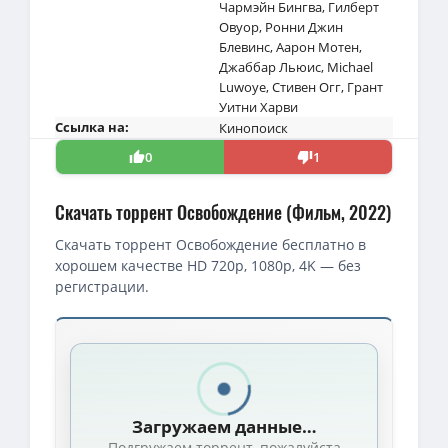
Чармэйн Бингва
,
Гилберт
Овуор
,
Ронни Джин
Блевинс
,
Аарон Мотен
,
Джаббар Льюис
,
Michael
Luwoye
,
Стивен Огг
,
Грант
Уитни Харви
Ссылка на:
Кинопоиск
0
1
Скачать торрент Освобождение (Фильм, 2022)
Скачать торрент Освобождение бесплатно в
хорошем качестве HD 720p, 1080p, 4K — без
регистрации.
Загружаем данные…
Подгружаем торрент, пожалуйста