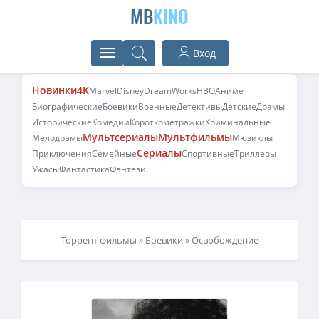
MB
KINO
Вход
Новинки
4K
Marvel
Disney
DreamWorks
HBO
Аниме
Биографические
Боевики
Военные
Детективы
Детские
Драмы
Исторические
Комедии
Короткометражки
Криминальные
Мультсериалы
Мультфильмы
Мелодрамы
Мюзиклы
Сериалы
Приключения
Семейные
Спортивные
Триллеры
Ужасы
Фантастика
Фэнтези
Торрент фильмы
»
Боевики
» Освобождение