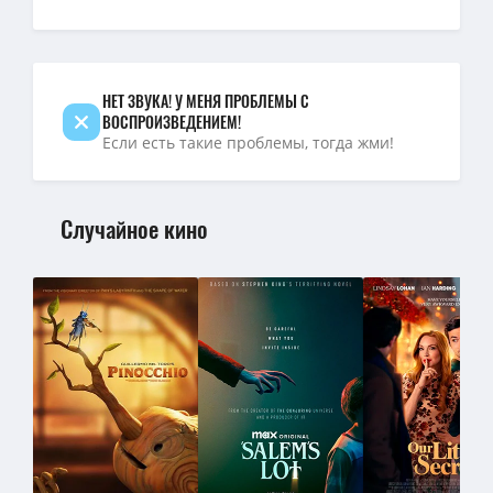
Наполеон / Napoleon (Ридли Скотт / Ridley Scott) [2023, Вели
720p — Наполеон / Napoleon (2023) WEB-DLRip 720p от ExKinoR
НЕТ ЗВУКА! У МЕНЯ ПРОБЛЕМЫ С
ВОСПРОИЗВЕДЕНИЕМ!
Если есть такие проблемы, тогда жми!
Случайное кино