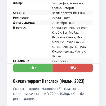
Жанр:
биография
,
военный
,
драма
,
история
Страна:
Великобритания
,
США
Режиссер:
Ридли Скотт
Дата выхода:
20 ноября 2023
В ролях:
Хоакин Феникс
,
Ванесса
Кирби
,
Бен Майлз
,
Людивин Санье
,
Иэн
МакНис
,
Тахар Рахим
,
Катрин Уокер
,
Пол Рис
,
Юссеф Керкур
,
Мэттью
Нихэм
Ссылка на:
Кинопоиск
7
4
Скачать торрент Наполеон (Фильм, 2023)
Скачать торрент Наполеон бесплатно в
хорошем качестве HD 720p, 1080p, 4K — без
регистрации.