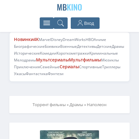
MB
KINO
Вход
Новинки
4K
Marvel
Disney
DreamWorks
HBO
Аниме
Биографические
Боевики
Военные
Детективы
Детские
Драмы
Исторические
Комедии
Короткометражки
Криминальные
Мультсериалы
Мультфильмы
Мелодрамы
Мюзиклы
Сериалы
Приключения
Семейные
Спортивные
Триллеры
Ужасы
Фантастика
Фэнтези
Торрент фильмы
»
Драмы
» Наполеон