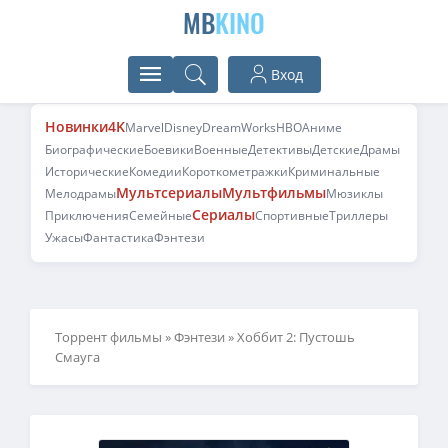
MB
KINO
Вход
Новинки
4K
Marvel
Disney
DreamWorks
HBO
Аниме
Биографические
Боевики
Военные
Детективы
Детские
Драмы
Исторические
Комедии
Короткометражки
Криминальные
Мультсериалы
Мультфильмы
Мелодрамы
Мюзиклы
Сериалы
Приключения
Семейные
Спортивные
Триллеры
Ужасы
Фантастика
Фэнтези
Торрент фильмы
»
Фэнтези
» Хоббит 2: Пустошь
Смауга