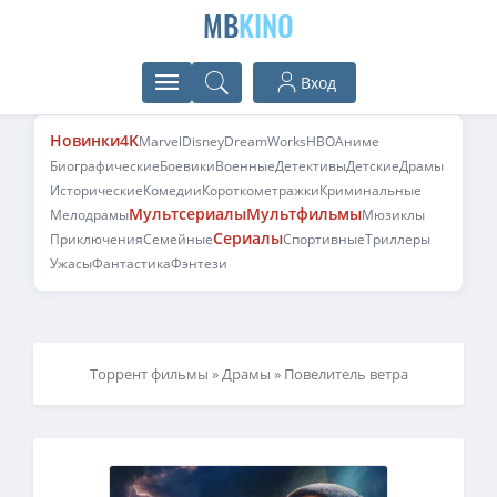
MB
KINO
Вход
Новинки
4K
Marvel
Disney
DreamWorks
HBO
Аниме
Биографические
Боевики
Военные
Детективы
Детские
Драмы
Исторические
Комедии
Короткометражки
Криминальные
Мультсериалы
Мультфильмы
Мелодрамы
Мюзиклы
Сериалы
Приключения
Семейные
Спортивные
Триллеры
Ужасы
Фантастика
Фэнтези
Торрент фильмы
»
Драмы
» Повелитель ветра