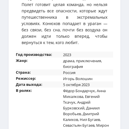
Полет готовит целая команда, но нельзя
предвидеть все опасности, которые ждут
путешественника в экстремальных
условиях. Конюхов попадает в ураган —
без связи, без сна, почти без воздуха он
должен идти только вперед, чтобы
вернуться к тем, кого любит.
Год производства:
2023
Жанр:
драма
,
приключения
,
биография
Страна:
Россия
Режиссер:
Игорь Волошин
Дата выхода:
5 октября 2023
В ролях:
Фёдор Бондарчук
,
Анна
Михалкова
,
Евгений
Ткачук
,
Андрей
Бурковский
,
Даниил
Воробьев
,
Дмитрий
Калихов
,
Нил Бугаев
,
Севастьян Бугаев
,
Мирон