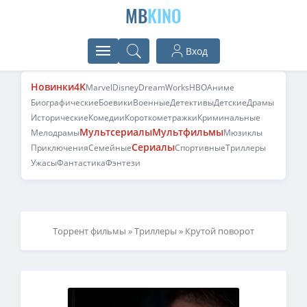
MB
KINO
Вход
Новинки
4K
Marvel
Disney
DreamWorks
HBO
Аниме
Биографические
Боевики
Военные
Детективы
Детские
Драмы
Исторические
Комедии
Короткометражки
Криминальные
Мультсериалы
Мультфильмы
Мелодрамы
Мюзиклы
Сериалы
Приключения
Семейные
Спортивные
Триллеры
Ужасы
Фантастика
Фэнтези
Торрент фильмы
»
Триллеры
» Крутой поворот