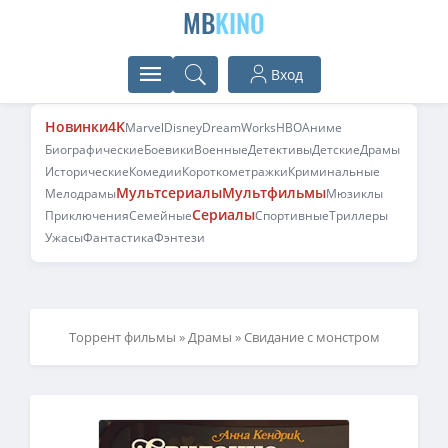
MB
KINO
Вход
Новинки
4K
Marvel
Disney
DreamWorks
HBO
Аниме
Биографические
Боевики
Военные
Детективы
Детские
Драмы
Исторические
Комедии
Короткометражки
Криминальные
Мультсериалы
Мультфильмы
Мелодрамы
Мюзиклы
Сериалы
Приключения
Семейные
Спортивные
Триллеры
Ужасы
Фантастика
Фэнтези
Торрент фильмы
»
Драмы
» Свидание с монстром