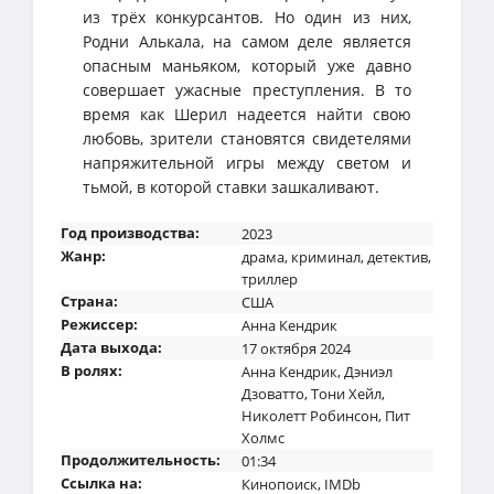
из трёх конкурсантов. Но один из них,
Родни Алькала, на самом деле является
опасным маньяком, который уже давно
совершает ужасные преступления. В то
время как Шерил надеется найти свою
любовь, зрители становятся свидетелями
напряжительной игры между светом и
тьмой, в которой ставки зашкаливают.
Год производства:
2023
Жанр:
драма
,
криминал
,
детектив
,
триллер
Страна:
США
Режиссер:
Анна Кендрик
Дата выхода:
17 октября 2024
В ролях:
Анна Кендрик
,
Дэниэл
Дзоватто
,
Тони Хейл
,
Николетт Робинсон
,
Пит
Холмс
Продолжительность:
01:34
Ссылка на:
Кинопоиск
,
IMDb