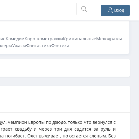
Вход
кие
Комедии
Короткометражки
Криминальные
Мелодрамы
ллеры
Ужасы
Фантастика
Фэнтези
цул, чемпион Европы по дзюдо, только что вернулся с
грает свадьбу и через три дня садится за руль и
на погибает. Олег выживает, но остается слепым. Без