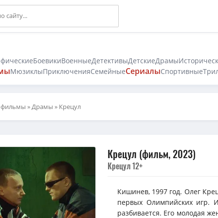
афические
Боевики
Военные
Детективы
Детские
Драмы
Историчес
мы
Сериалы
Мюзиклы
Приключения
Семейные
Спортивные
Три
 фильмы
»
Драмы
» Крецул
Крецул (фильм, 2023)
Крецул 12+
Кишинев, 1997 год. Олег Кре
первых Олимпийских игр. И
разбивается. Его молодая же