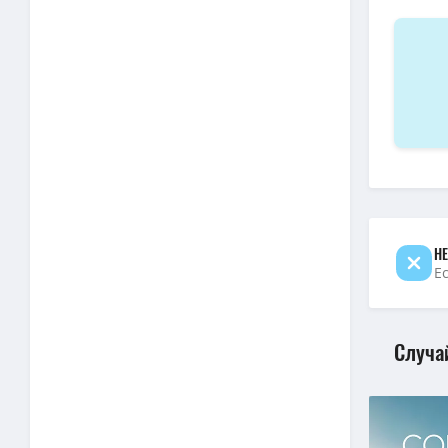
НЕ
Е
Случа