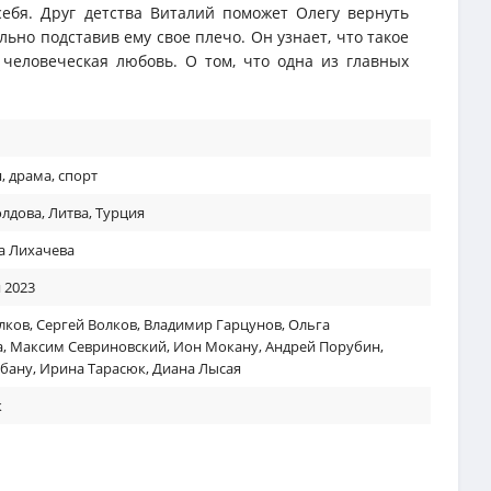
 себя. Друг детства Виталий поможет Олегу вернуть
льно подставив ему свое плечо. Он узнает, что такое
 человеческая любовь. О том, что одна из главных
я
,
драма
,
спорт
лдова
,
Литва
,
Турция
а Лихачева
 2023
лков
,
Сергей Волков
,
Владимир Гарцунов
,
Ольга
а
,
Максим Севриновский
,
Ион Мокану
,
Андрей Порубин
,
обану
,
Ирина Тарасюк
,
Диана Лысая
к