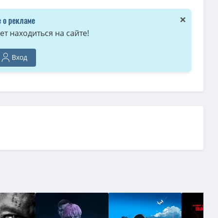
×
 о рекламе
т находиться на сайте!
Вход