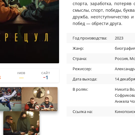
спорта, заработка, потеряв
смыслы, спорт, победы, буква
дружба, неотступничество и
побед — обрести друга.
Год производства:
2023
Жанр:
биографи
Страна:
Россия
,
Мо
Режиссер:
Александр
IMDB
САЙТ
0
1
8
1
−
Дата выхода:
14 декабря
В ролях:
Никита Во
Софриков
Анжела Ч
Ссылка на:
Кинопоис