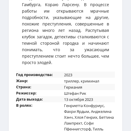
Гамбурга, Кораю Ларсену. В процессе
работы им открываются мрачные
подробности, указывающие на другие,
похожие преступления, совершенные в
региона много лет назад. Распутывая
клубок загадок, детективы сталкиваются с
темной стороной городка и начинают
понимать, что за ужасающим
преступлением стоит нечто большее, чем
просто злодей.
Год производства:
2023
Жанр:
триллер
,
криминал
Страна:
Германия
Режиссер:
Штефан Рик
Дата выхода:
13 октября 2023
В ролях:
Генриетта Конфуриус
,
Фахри Ярдым
,
Анджелина
Хэнч
,
Хлоя Генрих
,
Беттина
Лампрехт
,
Софи
Пфеннигсторф
,
Тилль