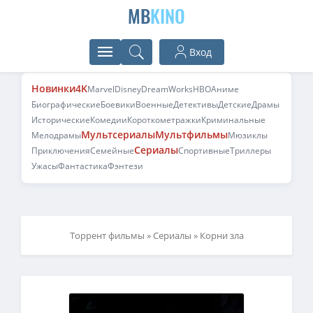
MB
KINO
Вход
Новинки
4K
Marvel
Disney
DreamWorks
HBO
Аниме
Биографические
Боевики
Военные
Детективы
Детские
Драмы
Исторические
Комедии
Короткометражки
Криминальные
Мультсериалы
Мультфильмы
Мелодрамы
Мюзиклы
Сериалы
Приключения
Семейные
Спортивные
Триллеры
Ужасы
Фантастика
Фэнтези
Торрент фильмы
»
Сериалы
» Корни зла