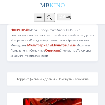
MB
KINO
Вход
Новинки
4K
Marvel
Disney
DreamWorks
HBO
Аниме
Биографические
Боевики
Военные
Детективы
Детские
Драмы
Исторические
Комедии
Короткометражки
Криминальные
Мультсериалы
Мультфильмы
Мелодрамы
Мюзиклы
Сериалы
Приключения
Семейные
Спортивные
Триллеры
Ужасы
Фантастика
Фэнтези
Торрент фильмы
»
Драмы
» Покинутый мужчина