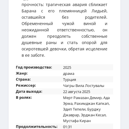
прочность: трагическая авария сближает
Барана с его племянницей Лидьей,
оставшейся без родителей.
Обремененный чужой виной и
неожиданной ответственностью, он
должен преодолеть собственные
душевные раны и стать опорой для
осиротевшей девочки, обретая исцеление
в ее заботе.
Год производства:
2025
Жанр:
драма
Страна:
Турция
Режиссер:
Чагры Вила Лостувалы
Дата выхода:
22 августа 2025
В ролях:
Мерт Рамазан Демир
,
Ада
Эрма
,
Рахимджан Капкап
,
Эдип Тепели
,
Бурджу
Джаврар
,
Эрджан Кесал
,
Мустафа Киран
Продолжительность:
01:31