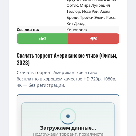
Ортис
,
Мира Лукреция
Тейлор
,
Исса Рэй
,
Адам
Броди
,
Трейси Эллис Росс
,
Кит Дэвид
Ссылка на:
Кинопоиск
3
0
Скачать торрент Американское чтиво (Фильм,
2023)
Скачать торрент Американское чтиво
бесплатно в хорошем качестве HD 720p, 1080p,
4K — без регистрации.
Скачать торрент — Американское чтиво / American Fiction 18 
1080p — Американское чтиво / American Fiction (Корд Джефферсо
Американское чтиво / American Fiction (Корд Джефферсон / Cor
Загружаем данные…
1080p — Американское чтиво / American Fiction (2023) WEB-DL 
Подгружаем торрент, пожалуйста