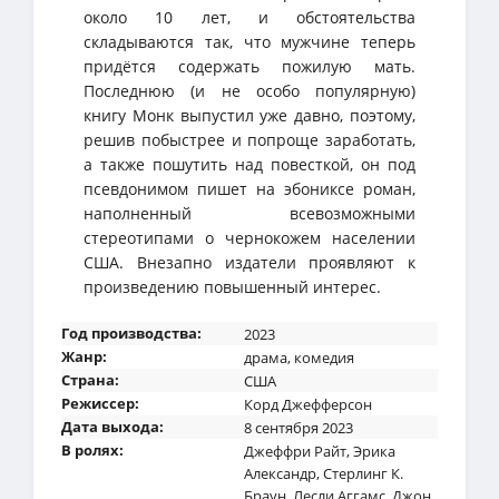
около 10 лет, и обстоятельства
складываются так, что мужчине теперь
придётся содержать пожилую мать.
Последнюю (и не особо популярную)
книгу Монк выпустил уже давно, поэтому,
решив побыстрее и попроще заработать,
а также пошутить над повесткой, он под
псевдонимом пишет на эбониксе роман,
наполненный всевозможными
стереотипами о чернокожем населении
США. Внезапно издатели проявляют к
произведению повышенный интерес.
Год производства:
2023
Жанр:
драма
,
комедия
Страна:
США
Режиссер:
Корд Джефферсон
Дата выхода:
8 сентября 2023
В ролях:
Джеффри Райт
,
Эрика
Александр
,
Стерлинг К.
Браун
,
Лесли Аггамс
,
Джон