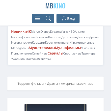
MB
KINO
Вход
Новинки
4K
Marvel
Disney
DreamWorks
HBO
Аниме
Биографические
Боевики
Военные
Детективы
Детские
Драмы
Исторические
Комедии
Короткометражки
Криминальные
Мультсериалы
Мультфильмы
Мелодрамы
Мюзиклы
Сериалы
Приключения
Семейные
Спортивные
Триллеры
Ужасы
Фантастика
Фэнтези
Торрент фильмы
»
Драмы
» Американское чтиво