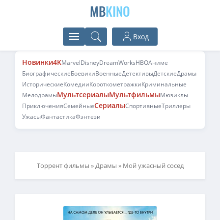
MB
KINO
Вход
Новинки
4K
Marvel
Disney
DreamWorks
HBO
Аниме
Биографические
Боевики
Военные
Детективы
Детские
Драмы
Исторические
Комедии
Короткометражки
Криминальные
Мультсериалы
Мультфильмы
Мелодрамы
Мюзиклы
Сериалы
Приключения
Семейные
Спортивные
Триллеры
Ужасы
Фантастика
Фэнтези
Торрент фильмы
»
Драмы
» Мой ужасный сосед