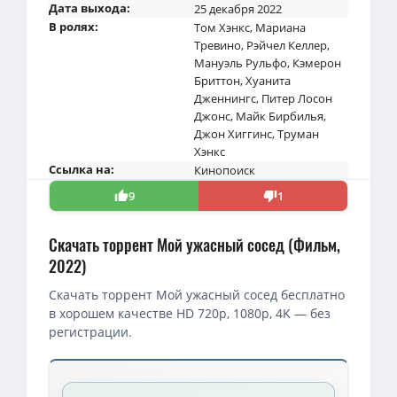
Дата выхода:
25 декабря 2022
В ролях:
Том Хэнкс
,
Мариана
Тревино
,
Рэйчел Келлер
,
Мануэль Рульфо
,
Кэмерон
Бриттон
,
Хуанита
Дженнингс
,
Питер Лосон
Джонс
,
Майк Бирбилья
,
Джон Хиггинс
,
Труман
Хэнкс
Ссылка на:
Кинопоиск
9
1
Скачать торрент Мой ужасный сосед (Фильм,
2022)
Скачать торрент Мой ужасный сосед бесплатно
в хорошем качестве HD 720p, 1080p, 4K — без
регистрации.
Скачать торрент — Мой ужасный сосед / A Man Called Otto (2