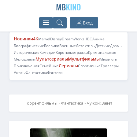
MB
KINO
Вход
Новинки
4K
Marvel
Disney
DreamWorks
HBO
Аниме
Биографические
Боевики
Военные
Детективы
Детские
Драмы
Исторические
Комедии
Короткометражки
Криминальные
Мультсериалы
Мультфильмы
Мелодрамы
Мюзиклы
Сериалы
Приключения
Семейные
Спортивные
Триллеры
Ужасы
Фантастика
Фэнтези
Торрент фильмы
»
Фантастика
» Чужой: Завет