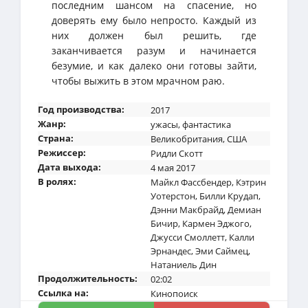
последним шансом на спасение, но
доверять ему было непросто. Каждый из
них должен был решить, где
заканчивается разум и начинается
безумие, и как далеко они готовы зайти,
чтобы выжить в этом мрачном раю.
Год производства:
2017
Жанр:
ужасы
,
фантастика
Страна:
Великобритания
,
США
Режиссер:
Ридли Скотт
Дата выхода:
4 мая 2017
В ролях:
Майкл Фассбендер
,
Кэтрин
Уотерстон
,
Билли Крудап
,
Дэнни Макбрайд
,
Демиан
Бичир
,
Кармен Эджого
,
Джусси Смоллетт
,
Калли
Эрнандес
,
Эми Саймец
,
Натаниель Дин
Продолжительность:
02:02
Ссылка на:
Кинопоиск