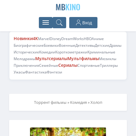
MB
KINO
Вход
Новинки
4K
Marvel
Disney
DreamWorks
HBO
Аниме
Биографические
Боевики
Военные
Детективы
Детские
Драмы
Исторические
Комедии
Короткометражки
Криминальные
Мультсериалы
Мультфильмы
Мелодрамы
Мюзиклы
Сериалы
Приключения
Семейные
Спортивные
Триллеры
Ужасы
Фантастика
Фэнтези
Торрент фильмы
»
Комедия
» Холоп