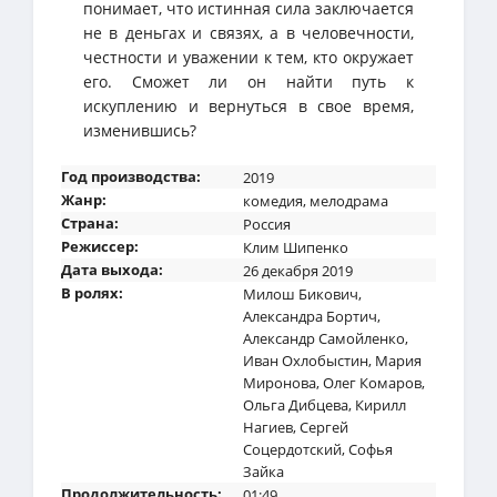
понимает, что истинная сила заключается
не в деньгах и связях, а в человечности,
честности и уважении к тем, кто окружает
его. Сможет ли он найти путь к
искуплению и вернуться в свое время,
изменившись?
Год производства:
2019
Жанр:
комедия
,
мелодрама
Страна:
Россия
Режиссер:
Клим Шипенко
Дата выхода:
26 декабря 2019
В ролях:
Милош Бикович
,
Александра Бортич
,
Александр Самойленко
,
Иван Охлобыстин
,
Мария
Миронова
,
Олег Комаров
,
Ольга Дибцева
,
Кирилл
Нагиев
,
Сергей
Соцердотский
,
Софья
Зайка
Продолжительность:
01:49