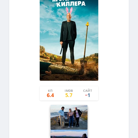
КП
IMDB
САЙТ
0
1
6.4
5.7
1
−