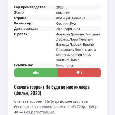
Год производства:
2023
Жанр:
комедия
Страна:
Франция
,
Бельгия
Режиссер:
Сесилия Руа
Дата выхода:
20 января 2023
В ролях:
Франсуа Дамиенс
,
Уилльям
Лебхил
,
Лора Фельпен
,
Ванесса Паради
,
Брюно
Подалидес
,
Люсиль де ла
Морена
,
Алисия Хава
,
Жантиль Каме
Ссылка на:
Кинопоиск
0
1
Скачать торрент Не буди во мне киллера
(Фильм, 2023)
Скачать торрент Не буди во мне киллера
бесплатно в хорошем качестве HD 720p, 1080p,
4K — без регистрации.