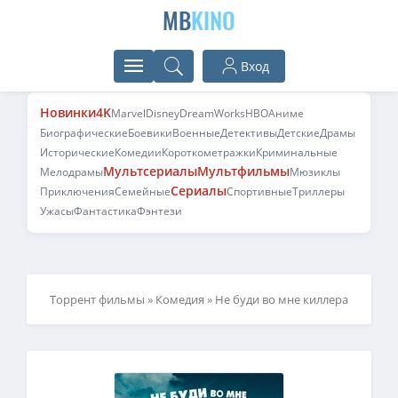
MB
KINO
Вход
Новинки
4K
Marvel
Disney
DreamWorks
HBO
Аниме
Биографические
Боевики
Военные
Детективы
Детские
Драмы
Исторические
Комедии
Короткометражки
Криминальные
Мультсериалы
Мультфильмы
Мелодрамы
Мюзиклы
Сериалы
Приключения
Семейные
Спортивные
Триллеры
Ужасы
Фантастика
Фэнтези
Торрент фильмы
»
Комедия
» Не буди во мне киллера