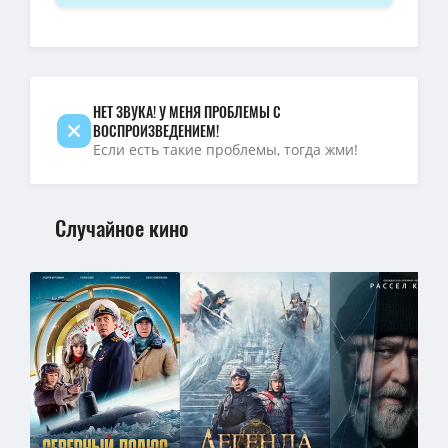
Не буди во мне киллера / Les complices (2023) WEB-DLRip-AVC о
1080p — Не буди во мне киллера / Les complices / Killing Blues
НЕТ ЗВУКА! У МЕНЯ ПРОБЛЕМЫ С
ВОСПРОИЗВЕДЕНИЕМ!
Если есть такие проблемы, тогда жми!
Случайное кино