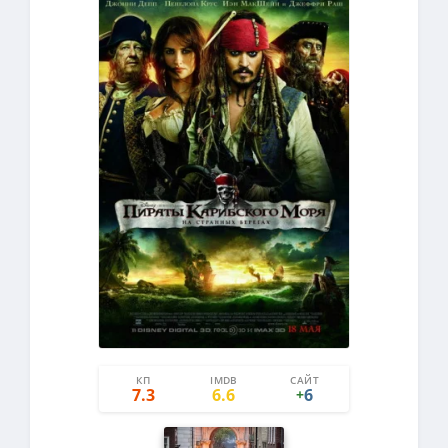
КП
IMDB
САЙТ
6
0
7.3
6.6
6
+