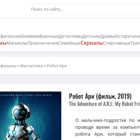
афические
Боевики
Военные
Детективы
Детские
Драмы
Историчес
мы
Сериалы
Мюзиклы
Приключения
Семейные
Спортивные
Три
 фильмы
»
Фантастика
» Робот Ари
Робот Ари (фильм, 2019)
The Adventure of A.R.I.: My Robot Fr
О мальчике-подростке по 
проводя время за компьют
робота Ари, который ста