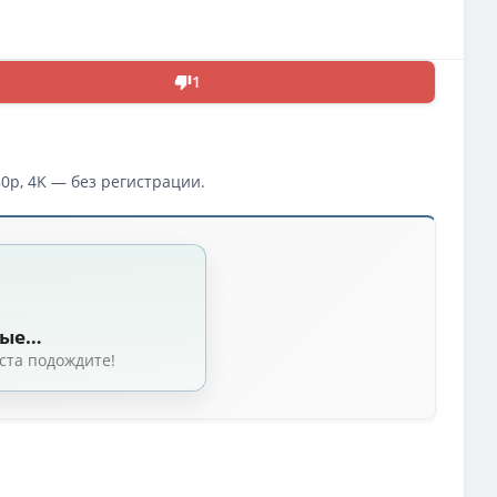
1
0p, 4K — без регистрации.
ные…
ста подождите!