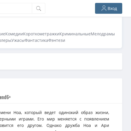
Вход
кие
Комедии
Короткометражки
Криминальные
Мелодрамы
ллеры
Ужасы
Фантастика
Фэнтези
iend
6+
имени Ноа, который ведет одинокий образ жизни,
ерными играми. Его мир меняется с появлением
новится его другом. Однако дружба Ноа и Ари