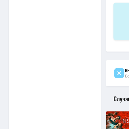
НЕ
Е
Случа