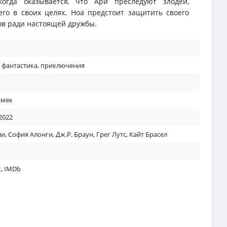
когда оказывается, что Ари преследуют злодеи,
го в своих целях. Ноа предстоит защитить своего
тов ради настоящей дружбы.
,
фантастика
,
приключения
имек
2022
ли
,
София Алонги
,
Дж.Р. Браун
,
Грег Лутс
,
Кайт Брасел
к
,
IMDb