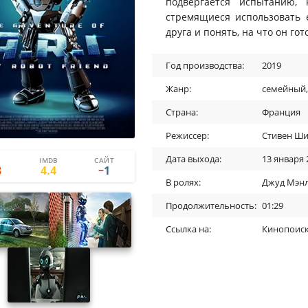
подвергается испытанию, 
стремящиеся использовать е
друга и понять, на что он го
Год производства:
2019
Жанр:
семейный
Страна:
Франция
Режиссер:
Стивен Ш
Дата выхода:
13 января 
IMDB
САЙТ
0
1
8
4.4
1
−
В ролях:
Джуд Мэн
Продолжительность:
01:29
Ссылка на:
Кинопоис