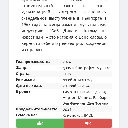
стремительный взлет к славе,
кульминацией которого становится
скандальное выступление в Ньюпорте в
1965 году, навсегда изменит музыкальную
индустрию. "Боб Дилан: Никому не
известный" – это история о цене славы, о
верности себе и о революции, рожденной
из правды.
Год производства:
2024
Жанр:
драма
,
биография
,
музыка
Страна:
США
Режиссер:
Джеймс Мэнголд
Дата выхода:
20 ноября 2024
В ролях:
Тимоти Шаламе
,
Эдвард
Нортон
,
Моника Барбаро
,
Эль Фаннинг
,
Дэн Фоглер
Продолжительность:
02:21
Ссылка на:
Кинопоиск
,
IMDb
0
0