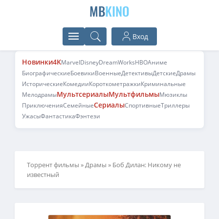
MB
KINO
Вход
Новинки
4K
Marvel
Disney
DreamWorks
HBO
Аниме
Биографические
Боевики
Военные
Детективы
Детские
Драмы
Исторические
Комедии
Короткометражки
Криминальные
Мультсериалы
Мультфильмы
Мелодрамы
Мюзиклы
Сериалы
Приключения
Семейные
Спортивные
Триллеры
Ужасы
Фантастика
Фэнтези
Торрент фильмы
»
Драмы
» Боб Дилан: Никому не
известный