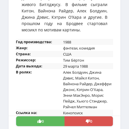
живого Битлджусу. В фильме сыграли
Китон, Вайнона Райдер, Алек Болдуин,
Джина Дэвис, Кэтрин О’Хара и другие. В
прошлом году на Бродвее стартовал
мюзикл по мотивам картины.
Год производства:
1988
Жанр:
фэнтези
,
комедия
Страна:
США
Режиссер:
Тим Бёртон
Дата выхода:
29 марта 1988
В ролях:
Алек Болдуин
,
Джина
Дэвис
,
Майкл Китон
,
Вайнона Райдер
,
Джеффри
Джонс
,
Кэтрин О'Хара
,
Энни МакЭнро
,
Морис
Пейдж
,
Хьюго Стэнджер
,
Рэйчел Миттелман
Ссылка на:
Кинопоиск
0
0