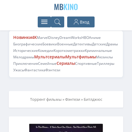
MB
KINO
Вход
Новинки
4K
Marvel
Disney
DreamWorks
HBO
Аниме
Биографические
Боевики
Военные
Детективы
Детские
Драмы
Исторические
Комедии
Короткометражки
Криминальные
Мультсериалы
Мультфильмы
Мелодрамы
Мюзиклы
Сериалы
Приключения
Семейные
Спортивные
Триллеры
Ужасы
Фантастика
Фэнтези
Торрент фильмы
»
Фэнтези
» Битлджюс