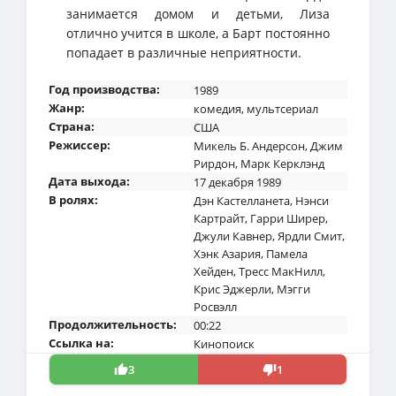
занимается домом и детьми, Лиза
отлично учится в школе, а Барт постоянно
попадает в различные неприятности.
Год производства:
1989
Жанр:
комедия
,
мультсериал
Страна:
США
Режиссер:
Микель Б. Андерсон
,
Джим
Рирдон
,
Марк Керклэнд
Дата выхода:
17 декабря 1989
В ролях:
Дэн Кастелланета
,
Нэнси
Картрайт
,
Гарри Ширер
,
Джули Кавнер
,
Ярдли Смит
,
Хэнк Азария
,
Памела
Хейден
,
Тресс МакНилл
,
Крис Эджерли
,
Мэгги
Росвэлл
Продолжительность:
00:22
Ссылка на:
Кинопоиск
3
1