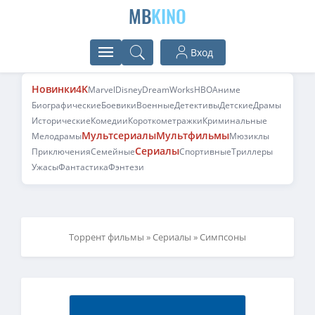
MB
KINO
Вход
Новинки
4K
Marvel
Disney
DreamWorks
HBO
Аниме
Биографические
Боевики
Военные
Детективы
Детские
Драмы
Исторические
Комедии
Короткометражки
Криминальные
Мультсериалы
Мультфильмы
Мелодрамы
Мюзиклы
Сериалы
Приключения
Семейные
Спортивные
Триллеры
Ужасы
Фантастика
Фэнтези
Торрент фильмы
»
Сериалы
» Симпсоны