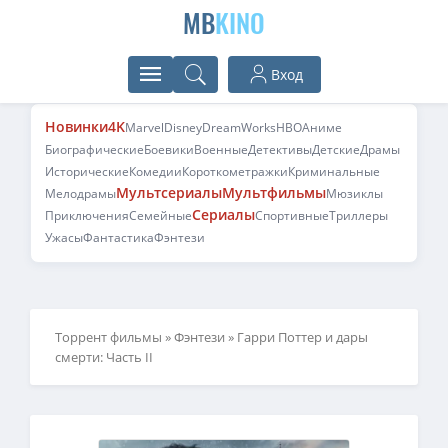
MB
KINO
Вход
Новинки
4K
Marvel
Disney
DreamWorks
HBO
Аниме
Биографические
Боевики
Военные
Детективы
Детские
Драмы
Исторические
Комедии
Короткометражки
Криминальные
Мультсериалы
Мультфильмы
Мелодрамы
Мюзиклы
Сериалы
Приключения
Семейные
Спортивные
Триллеры
Ужасы
Фантастика
Фэнтези
Торрент фильмы
»
Фэнтези
» Гарри Поттер и дары
смерти: Часть II