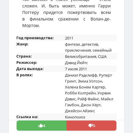
сложен. И, быть может, именно Гарри
Поттеру придется пожертвовать всем
в финальном сражении с Волан-де-
Мортом.
Год производства:
2011
Жанр:
фэнтези
,
детектив
,
приключения
,
семейный
Страна:
Великобритания
,
США
Режиссер:
Дэвид Йейтс
Дата выхода:
7 июля 2011
В ролях:
Дэниэл Рэдклифф
,
Руперт
Гринт
,
Эмма Уотсон
,
Хелена Бонем Картер
,
Робби Колтрейн
,
Уорвик
Дэвис
,
Рэйф Файнс
,
Майкл
Гэмбон
,
Джон Хёрт
,
Джейсон Айзекс
Ссылка на:
Кинопоиск
4
0