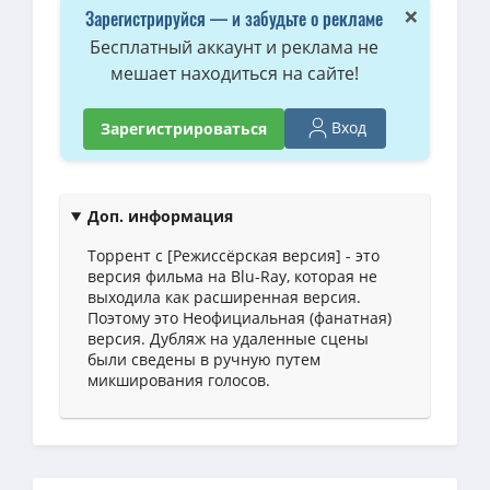
Гарри Поттер и Дары Смерти: Часть II / Harry Potter and the Dea
×
Зарегистрируйся — и забудьте о рекламе
BDRip — Гарри Поттер и Дары смерти: Часть II / Harry Potter and 
Бесплатный аккаунт и реклама не
мешает находиться на сайте!
720p — Гарри Поттер и Дары Смерти: Часть II / Harry Potter and 
1080p — Гарри Поттер и Дары Смерти: Часть II / Harry Potter and
Вход
Зарегистрироваться
4K — Гарри Поттер и Дары Смерти: Часть II / Harry Potter and the
BDRip — Гарри Поттер и Дары смерти: Часть II / Harry Potter and
4K — Гарри Поттер и Дары Смерти: Часть II / Harry Potter and the
Доп. информация
Торрент с [Режиссёрская версия] - это
версия фильма на Blu-Ray, которая не
выходила как расширенная версия.
Поэтому это Неофициальная (фанатная)
версия. Дубляж на удаленные сцены
были сведены в ручную путем
микширования голосов.