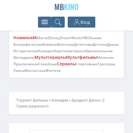
MB
KINO
Вход
Новинки
4K
Marvel
Disney
DreamWorks
HBO
Аниме
Биографические
Боевики
Военные
Детективы
Детские
Драмы
Исторические
Комедии
Короткометражки
Криминальные
Мультсериалы
Мультфильмы
Мелодрамы
Мюзиклы
Сериалы
Приключения
Семейные
Спортивные
Триллеры
Ужасы
Фантастика
Фэнтези
Торрент фильмы
»
Комедия
» Бриджит Джонс 2:
Грани разумного