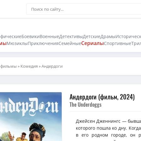
афические
Боевики
Военные
Детективы
Детские
Драмы
Историчес
мы
Сериалы
Мюзиклы
Приключения
Семейные
Спортивные
Три
 фильмы
»
Комедия
» Андердоги
Андердоги (фильм, 2024)
The Underdoggs
Джейсен Дженнингс — бывши
которого пошла ко дну. Ког
в его родном городе, он 