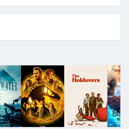
(AVC)
(1.91 GB)
SDR / WEB-DL (2160p)
(10.63 GB)
)
(1.68 GB)