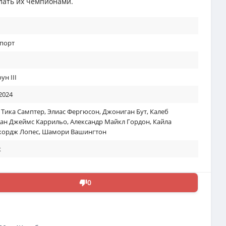
лать их чемпионами.
спорт
ун III
2024
,
Тика Самптер
,
Элиас Фергюсон
,
Джониган Бут
,
Калеб
ан Джеймс Каррильо
,
Александр Майкл Гордон
,
Кайла
ордж Лопес
,
Шамори Вашингтон
к
0