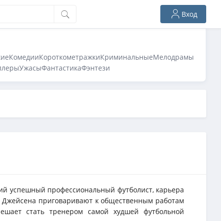
Вход
кие
Комедии
Короткометражки
Криминальные
Мелодрамы
ллеры
Ужасы
Фантастика
Фэнтези
й успешный профессиональный футболист, карьера
да Джейсена приговаривают к общественным работам
решает стать тренером самой худшей футбольной