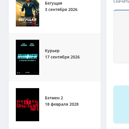
Скачать
Бегущая
3 сентября 2026
Скачать 
Андердог
Андердог
1080p — 
1080p — 
Курьер
17 сентября 2026
Андердог
1080p — 
4K — Анд
Андердог
Андердог
Бэтмен 2
4K — Анд
18 февраля 2028
1080p — 
Андердог