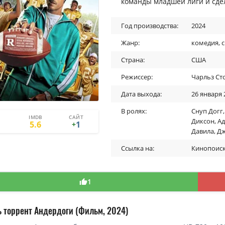
команды младшей лиги и сде
Год производства:
2024
Жанр:
комедия
,
Страна:
США
Режиссер:
Чарльз Сто
Дата выхода:
26 января 
В ролях:
Снуп Догг
IMDB
САЙТ
1
0
Диксон
,
Ад
1
5.6
1
+
Давила
,
Дж
Ссылка на:
Кинопоис
1
ь торрент Андердоги (Фильм, 2024)