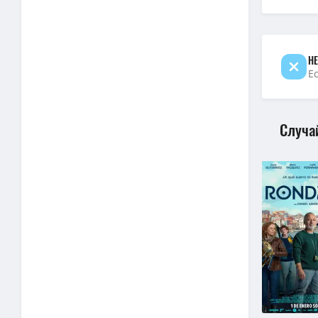
Андердог
4K — Анд
Андердог
НЕ
Е
Случа