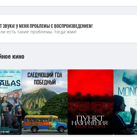
и (Аутсайдеры) / The Underdoggs / 2024 / ПМ, АП (Яроцкий) / WEB-DLRip 
ердоги (Аутсайдеры) / The Underdoggs / 2024 / АП (Яроцкий) / 4K, HEVC, 
и (Аутсайдеры) / The Underdoggs / 2024 / АП (Яроцкий) / WEB-DLRip (AVC
Т ЗВУКА! У МЕНЯ ПРОБЛЕМЫ С ВОСПРОИЗВЕДЕНИЕМ!
сли есть такие проблемы, тогда жми!
йное кино