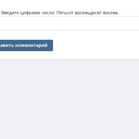
:
Введите цифрами число: Пятьсот восемьдесят восемь
авить комментарий
 контента обновляется ежедневно, предлагая пользователям только ак