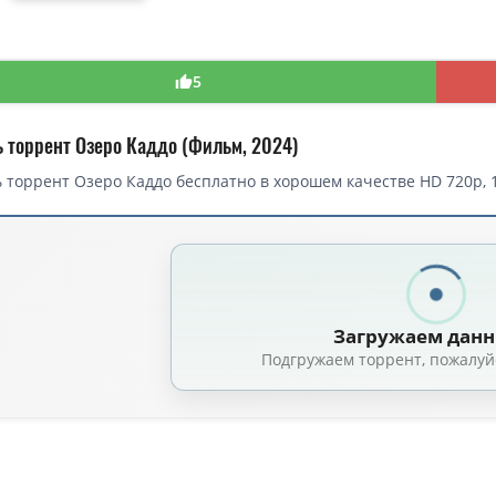
5
ь торрент Озеро Каддо (Фильм, 2024)
 торрент Озеро Каддо бесплатно в хорошем качестве HD 720p, 
торрент — Озеро Каддо / Caddo Lake (2024)
ддо / Caddo Lake (Логан Джордж / Logan George, Селин Хелд / Celine Held
Озеро Каддо / Caddo Lake (Логан Джордж / Logan George, Селин Хелд / Cel
Загружаем дан
Озеро Каддо / Caddo Lake (2024) WEB-DL 1080p от New-Team | P | HDRez
Подгружаем торрент, пожалуй
Озеро Каддо / Caddo Lake (2024) WEB-DL [H.264/1080p] [MVO]
(6.98 GB, си
ддо / Caddo Lake (Логан Джордж / Logan George, Селин Хелд / Celine Hel
ро Каддо / Caddo Lake (Логан Джордж / Logan George, Селин Хелд / Celine 
ддо / Caddo Lake (2024) WEB-DLRip-AVC от DoMiNo & селезень | P, L2 | H