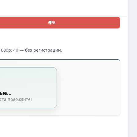
6
1080p, 4K — без регистрации.
) [2024, США, Триллер, драма, детектив, WEB-DLRip] MVO (HDRezka Studio)
ine Held) [2024, США, триллер, драма, детектив, WEB-DL 1080p] MVO (Sync
ные…
ka Studio
(6.98 GB, сидов: 20)
ста подождите!
дов: 20)
d) [2024, США, триллер, драма, детектив, WEB-DLRip-AVC] MVO (HDRezka S
Held) [2024, США, триллер, детектив, WEB-DL 2160p, HDR10, Dolby Vision] 
DRezka Studio, Kerob
(1.76 GB, сидов: 18)