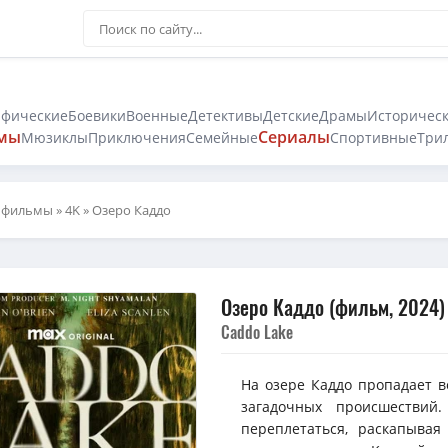
афические
Боевики
Военные
Детективы
Детские
Драмы
Историчес
мы
Сериалы
Мюзиклы
Приключения
Семейные
Спортивные
Три
 фильмы
»
4K
» Озеро Каддо
Озеро Каддо (фильм, 2024)
Caddo Lake
На озере Каддо пропадает в
загадочных происшествий
переплетаться, раскапыва