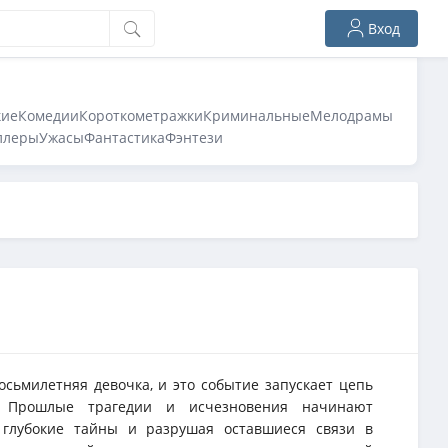
Вход
кие
Комедии
Короткометражки
Криминальные
Мелодрамы
ллеры
Ужасы
Фантастика
Фэнтези
осьмилетняя девочка, и это событие запускает цепь
. Прошлые трагедии и исчезновения начинают
я глубокие тайны и разрушая оставшиеся связи в