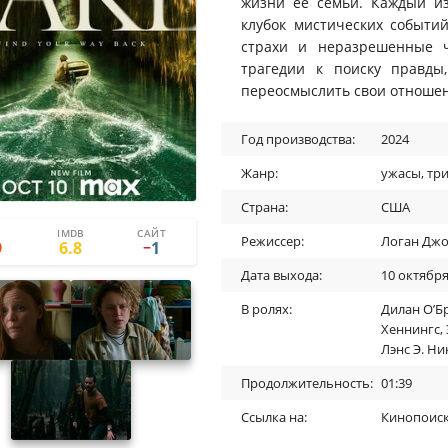
жизни ее семьи. Каждый и
клубок мистических событи
страхи и неразрешенные ч
трагедии к поиску правды
переосмыслить свои отношени
Год производства:
2024
Жанр:
ужасы
,
тр
Страна:
США
IMDB
САЙТ
5
6
Режиссер:
Логан Дж
9
6.8
1
−
Дата выхода:
10 октября
В ролях:
Дилан О’Б
Хеннингс
,
Лэнс Э. Ни
Продолжительность:
01:39
Ссылка на:
Кинопоис