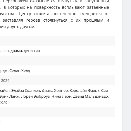
з персонажей оказывается втянутым в запутанный
й, в которых на поверхность всплывают затаенные
увства. Центр сюжета постепенно смещается от
, заставляя героев столкнуться с их прошлым и
я друг с другом.
иллер
,
драма
,
детектив
ордж
,
Селин Хелд
 2024
райен
,
Элайза Сканлен
,
Диана Хоппер
,
Кэролайн Фальк
,
Сэм
Эрик Ланж
,
Лорен Эмброуз
,
Нина Леон
,
Дэвид Мальдонадо
,
колс
к