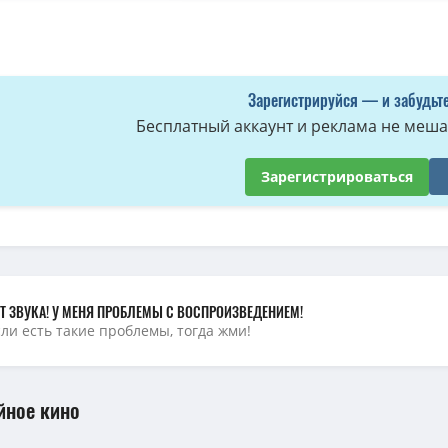
ния Ам Няма (1-3 сезоны: 1-28 серии из 28) / Om Nom Stories / 2011-201
риключения Ам Няма / Om Nom Stories (2011-2014) WEB-DL [H.264/720p-LQ
Зарегистрируйся — и забудьте
Бесплатный аккаунт и реклама не мешае
Зарегистрироваться
Т ЗВУКА! У МЕНЯ ПРОБЛЕМЫ С ВОСПРОИЗВЕДЕНИЕМ!
сли есть такие проблемы, тогда жми!
йное кино