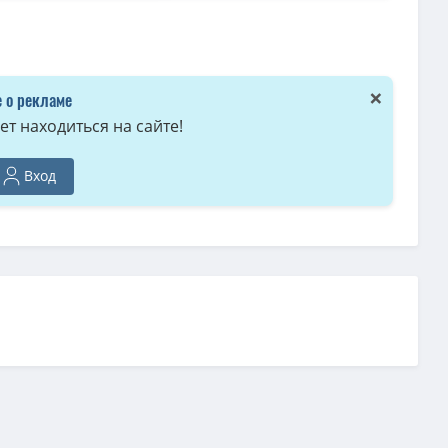
4 / БП / WEBRip
(451 MB)
] (Сезон 1-3, Серия 1-28 из 28)
(846 MB)
×
 о рекламе
т находиться на сайте!
Вход