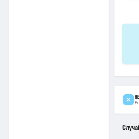
Приключе
720p — П
НЕ
Е
Случа