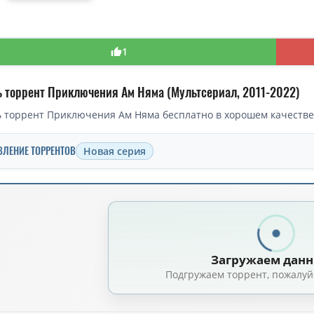
1
ь торрент Приключения Ам Няма (Мультсериал, 2011-2022)
 торрент Приключения Ам Няма бесплатно в хорошем качестве 
ВЛЕНИЕ ТОРРЕНТОВ
Новая серия
торрент — Приключения Ам Няма / Om Nom Stories / Сезон: 18 (2011)
риключения Ам-Няма / Om Nom Stories (2011-2021) WEB-DLRip [H.264/720
риключения Ам Няма / Om Nom Stories [S01-03] (2011-2014) WEB-DL-720
Загружаем дан
ния Ам Няма (1-23 сезоны: 1-230 серии из 230) / Om Nom Stories / 2011-
Подгружаем торрент, пожалуй
риключения Ам Няма (1-18 сезоны: 1-176 серии из 180 + Бонусы) / Om Nom
риключения Ам Няма (1-5 сезоны: 1-51 серии из 51 + Бонус) / Om Nom Stor