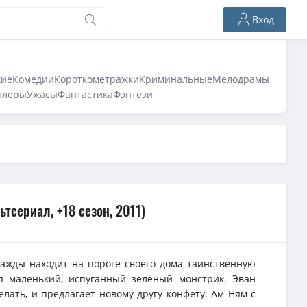
Вход
кие
Комедии
Короткометражки
Криминальные
Мелодрамы
ллеры
Ужасы
Фантастика
Фэнтези
тсериал, +18 сезон, 2011)
ажды находит на пороге своего дома таинственную
ся маленький, испуганный зелёный монстрик. Эван
елать, и предлагает новому другу конфету. Ам Ням с