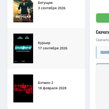
Бегущая
3 сентября 2026
Скачат
Скачать
Курьер
17 сентября 2026
ОБНО
Скачать 
720p — П
Бэтмен 2
720p — П
18 февраля 2028
Приключе
720p — П
720p — П