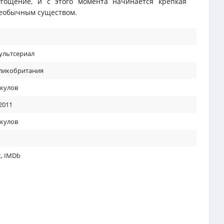
угощение, и с этого момента начинается крепкая
необычным существом.
ультсериал
ликобритания
кулов
2011
кулов
к
,
IMDb