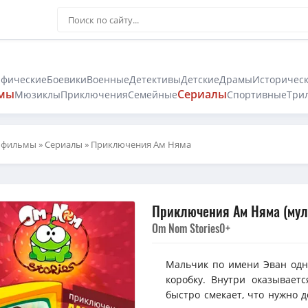
афические
Боевики
Военные
Детективы
Детские
Драмы
Историчес
мы
Сериалы
Мюзиклы
Приключения
Семейные
Спортивные
Три
 фильмы
»
Сериалы
» Приключения Ам Няма
Приключения Ам Няма (муль
Om Nom Stories
0+
Мальчик по имени Эван одн
коробку. Внутри оказывает
быстро смекает, что нужно д