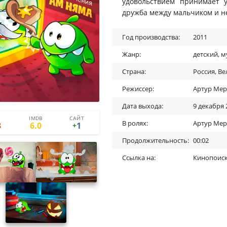
удовольствием принимает 
дружба между мальчиком и 
Год производства:
2011
Жанр:
детский
,
м
Страна:
Россия
,
Ве
Режиссер:
Артур Мер
Дата выхода:
9 декабря 
IMDB
САЙТ
1
0
В ролях:
Артур Мер
3
6.0
1
+
Продолжительность:
00:02
Ссылка на:
Кинопоис