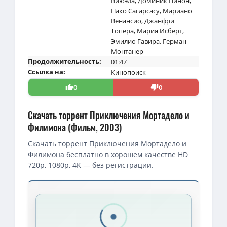
Виюэла
,
Доминик Пинон
,
Пако Сагарсасу
,
Мариано
Венансио
,
Джанфри
Топера
,
Мария Исберт
,
Эмилио Гавира
,
Герман
Монтанер
Продолжительность:
01:47
Ссылка на:
Кинопоиск
0
0
Скачать торрент Приключения Мортадело и
Филимона (Фильм, 2003)
Скачать торрент Приключения Мортадело и
Филимона бесплатно в хорошем качестве HD
720p, 1080p, 4K — без регистрации.
Скачать торрент — Приключения Мортадело и Филимона / La gr
Приключения Мортадело и Филимона / Mortadelo & Filemon - Th
Приключения Мортадело и Филимона / La Gran aventura de Mort