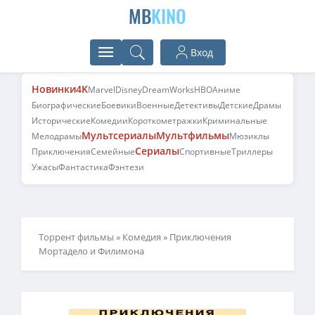
MB
KINO
Вход
Новинки
4K
Marvel
Disney
DreamWorks
HBO
Аниме
Биографические
Боевики
Военные
Детективы
Детские
Драмы
Исторические
Комедии
Короткометражки
Криминальные
Мультсериалы
Мультфильмы
Мелодрамы
Мюзиклы
Сериалы
Приключения
Семейные
Спортивные
Триллеры
Ужасы
Фантастика
Фэнтези
Торрент фильмы
»
Комедия
» Приключения
Мортадело и Филимона