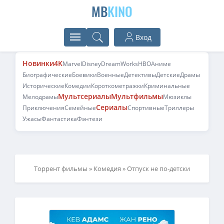
MB
KINO
Вход
Новинки
4K
Marvel
Disney
DreamWorks
HBO
Аниме
Биографические
Боевики
Военные
Детективы
Детские
Драмы
Исторические
Комедии
Короткометражки
Криминальные
Мультсериалы
Мультфильмы
Мелодрамы
Мюзиклы
Сериалы
Приключения
Семейные
Спортивные
Триллеры
Ужасы
Фантастика
Фэнтези
Торрент фильмы
»
Комедия
» Отпуск не по-детски