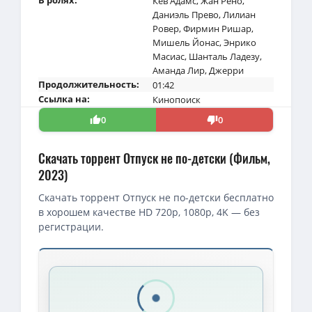
Кев Адамс
,
Жан Рено
,
Даниэль Прево
,
Лилиан
Ровер
,
Фирмин Ришар
,
Мишель Йонас
,
Энрико
Масиас
,
Шанталь Ладезу
,
Аманда Лир
,
Джерри
Продолжительность:
01:42
Ссылка на:
Кинопоиск
0
0
Скачать торрент Отпуск не по-детски (Фильм,
2023)
Скачать торрент Отпуск не по-детски бесплатно
в хорошем качестве HD 720p, 1080p, 4K — без
регистрации.