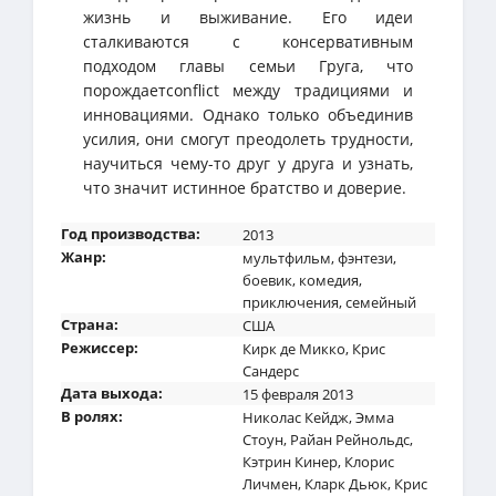
жизнь и выживание. Его идеи
сталкиваются с консервативным
подходом главы семьи Груга, что
порождаетconflict между традициями и
инновациями. Однако только объединив
усилия, они смогут преодолеть трудности,
научиться чему-то друг у друга и узнать,
что значит истинное братство и доверие.
Год производства:
2013
Жанр:
мультфильм
,
фэнтези
,
боевик
,
комедия
,
приключения
,
семейный
Страна:
США
Режиссер:
Кирк де Микко
,
Крис
Сандерс
Дата выхода:
15 февраля 2013
В ролях:
Николас Кейдж
,
Эмма
Стоун
,
Райан Рейнольдс
,
Кэтрин Кинер
,
Клорис
Личмен
,
Кларк Дьюк
,
Крис