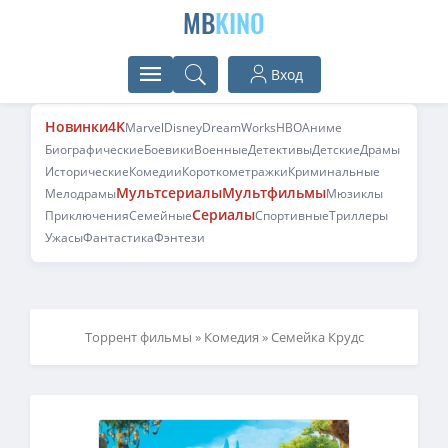
MB
KINO
Вход
Новинки
4K
Marvel
Disney
DreamWorks
HBO
Аниме
Биографические
Боевики
Военные
Детективы
Детские
Драмы
Исторические
Комедии
Короткометражки
Криминальные
Мультсериалы
Мультфильмы
Мелодрамы
Мюзиклы
Сериалы
Приключения
Семейные
Спортивные
Триллеры
Ужасы
Фантастика
Фэнтези
Торрент фильмы
»
Комедия
» Семейка Крудс