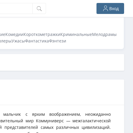
Вход
кие
Комедии
Короткометражки
Криминальные
Мелодрамы
ллеры
Ужасы
Фантастика
Фэнтези
й мальчик с ярким воображением, неожиданно
дивительный мир Коммуниверс — межгалактической
й представителей самых различных цивилизаций.