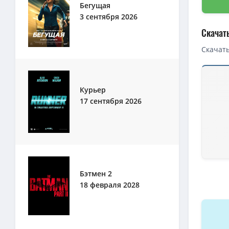
Бегущая
3 сентября 2026
Скачат
Скачать
Скачать 
Курьер
1080p — 
17 сентября 2026
720p — Э
1080p — 
Элио / E
Элио / E
4K — Эли
Бэтмен 2
4K — Эли
18 февраля 2028
1080p — 
BDRip — 