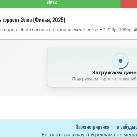
12
ь торрент Элио (Фильм, 2025)
 торрент Элио бесплатно в хорошем качестве HD 720p, 1080p, 4
торрент — Элио / Elio (2025)
Элио / Elio (2025) WEB-DL [H.264/1080p]
(7.4 GB, сидов: 91)
лио / Elio (Эдриан Молина / Adrian Molina, Мадлен Шарафьян / Madeline
Загружаем дан
Элио / Elio (Эдриан Молина / Adrian Molina) [2025, США, мультфильм, фант
Подгружаем торрент, пожалуй
lio (Эдриан Молина / Adrian Molina, Мадлен Шарафьян / Madeline Sharaf
lio (Эдриан Молина, Мадлен Шарафьян, Доми Ши / Adrian Molina, Madelin
о / Elio (Эдриан Молина, Мадлен Шарафьян, Доми Ши / Adrian Molina, Mad
о / Elio (Мадлен Шарафьян, Доми Ши, Эдриан Молина / Madeline Sharafian,
Элио / Elio (2025) BDRip 1080p от MegaPeer | D | MovieDalen
(7.67 GB, сид
Зарегистрируйся — и забудьте
Элио / Elio (2025) BDRip-AVC от DoMiNo & селезень | D | MovieDalen
(1.46
Бесплатный аккаунт и реклама не мешае