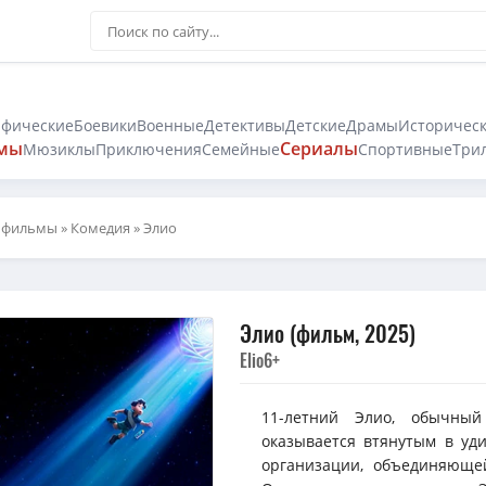
афические
Боевики
Военные
Детективы
Детские
Драмы
Историчес
мы
Сериалы
Мюзиклы
Приключения
Семейные
Спортивные
Три
 фильмы
»
Комедия
» Элио
Элио (фильм, 2025)
Elio
6+
11-летний Элио, обычны
оказывается втянутым в у
организации, объединяюще