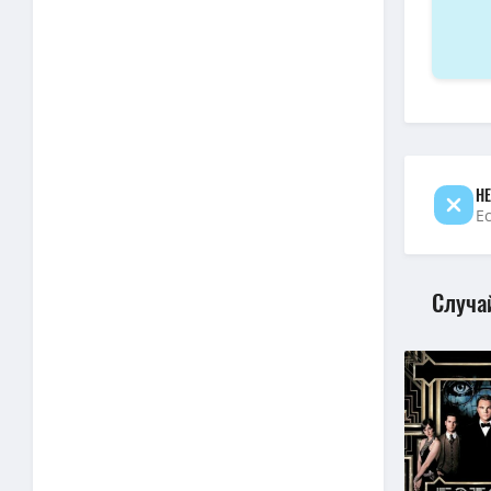
BDRip — 
720p — Э
Элио / E
4K — Эли
WEB-DL —
720p — Э
НЕ
Е
Случа