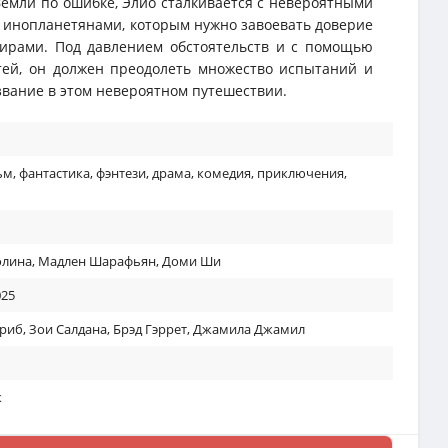
Земли по ошибке, Элио сталкивается с невероятными
инопланетянами, которым нужно завоевать доверие
мирами. Под давлением обстоятельств и с помощью
тей, он должен преодолеть множество испытаний и
звание в этом невероятном путешествии.
ьм
,
фантастика
,
фэнтези
,
драма
,
комедия
,
приключения
,
олина
,
Мадлен Шарафьян
,
Доми Ши
025
бриб
,
Зои Салдана
,
Брэд Гэррет
,
Джамила Джамил
к