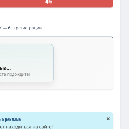
8
K — без регистрации.
 Sharafian, Доми Ши / Domee Shi) [2025, США, мультфильм, фантастика, к
ные…
астика, комедия, приключения, семейный, WEB-DLRip 1080p] Dub (MovieDalen
ста подождите!
ian, Доми Ши / Domee Shi) [2025, США, Фантастика, фэнтези, драма, при
e Sharafian, Domee Shi) [2025, США, Мультфильм, фантастика, драма, к
eline Sharafian, Domee Shi) [2025, США, мультфильм, фантастика, комеди
 Domee Shi, Adrian Molina) [2025, США, мультфильм, фантастика, приключ
ов: 28)
×
 о рекламе
 GB, сидов: 25)
т находиться на сайте!