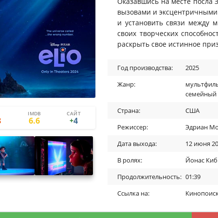
Оказавшись на месте посла 
вызовами и эксцентричными 
и установить связи между 
своих творческих способнос
раскрыть свое истинное при
Год производства:
2025
Жанр:
мультфил
семейный
Страна:
США
IMDB
САЙТ
12
8
8
6.6
4
+
Режиссер:
Эдриан М
Дата выхода:
12 июня 2
В ролях:
Йонас Ки
Продолжительность:
01:39
Ссылка на:
Кинопоис