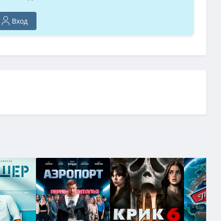
 18)
Вход
ision P7 | D
(36.54 GB, сидов: 15)
e Sharafian, Доми Ши / Domee Shi) [2025, США, мультфильм, фантастика,
 GB, сидов: 11)