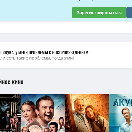
Элио / Elio (2025) BDRip от MegaPeer | D | MovieDalen
(1.46 GB, сидов: 21)
лио / Elio (2025) BDRip 720p от MegaPeer | D | MovieDalen
(3.47 GB, сидов:
Зарегистрироваться
lio (2025) WEB-DLRip от ELEKTRI4KA | D | MovieDalen
(1.46 GB, сидов: 17)
о / Elio (2025) UHD BDRemux 2160p от ELEKTRI4KA | HDR10+ | 4K | Dolby V
 Элио / Elio (Эдриан Молина / Adrian Molina, Мадлен Шарафьян / Madelin
лио / Elio (2025) BDRip 720p от DoMiNo & селезень | D | MovieDalen
(4.11
Т ЗВУКА! У МЕНЯ ПРОБЛЕМЫ С ВОСПРОИЗВЕДЕНИЕМ!
сли есть такие проблемы, тогда жми!
йное кино