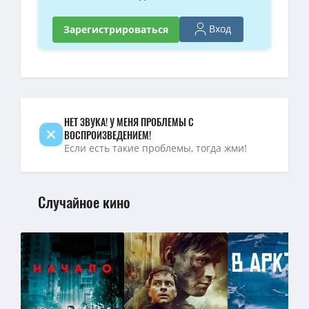
1080p — Гарфилд 2: История двух кошечек / Garfield: A Tail of Two
Вход
Зарегистрироваться
Гарфилд 2: История двух кошечек / Garfield: A Tail of Two Kittie
BDRip — Гарфилд 2: История двух кошечек / Garfield: A Tail of 
BDRip — Гарфилд 2: История двух кошечек / Garfield: A Tail of Tw
НЕТ ЗВУКА! У МЕНЯ ПРОБЛЕМЫ С
ВОСПРОИЗВЕДЕНИЕМ!
Если есть такие проблемы, тогда жми!
Случайное кино