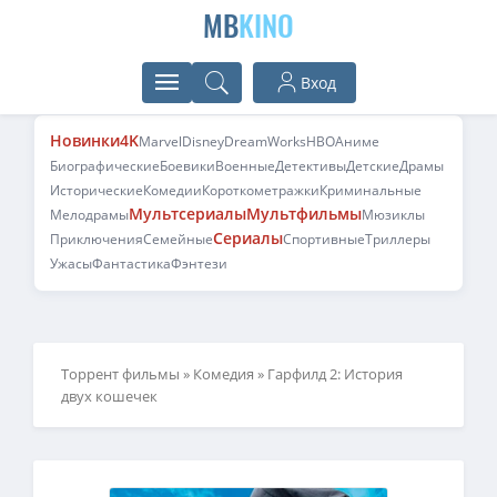
MB
KINO
Вход
Новинки
4K
Marvel
Disney
DreamWorks
HBO
Аниме
Биографические
Боевики
Военные
Детективы
Детские
Драмы
Исторические
Комедии
Короткометражки
Криминальные
Мультсериалы
Мультфильмы
Мелодрамы
Мюзиклы
Сериалы
Приключения
Семейные
Спортивные
Триллеры
Ужасы
Фантастика
Фэнтези
Торрент фильмы
»
Комедия
» Гарфилд 2: История
двух кошечек