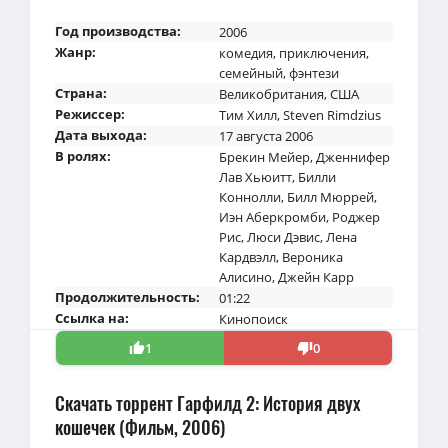
Год производства:
2006
Жанр:
комедия
,
приключения
,
семейный
,
фэнтези
Страна:
Великобритания
,
США
Режиссер:
Тим Хилл
,
Steven Rimdzius
Дата выхода:
17 августа 2006
В ролях:
Брекин Мейер
,
Дженнифер
Лав Хьюитт
,
Билли
Коннолли
,
Билл Мюррей
,
Иэн Аберкромби
,
Роджер
Рис
,
Люси Дэвис
,
Лена
Кардвэлл
,
Вероника
Алисино
,
Джейн Карр
Продолжительность:
01:22
Ссылка на:
Кинопоиск
1
0
Скачать торрент Гарфилд 2: История двух
кошечек (Фильм, 2006)