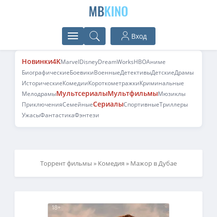
MB
KINO
Вход
Новинки
4K
Marvel
Disney
DreamWorks
HBO
Аниме
Биографические
Боевики
Военные
Детективы
Детские
Драмы
Исторические
Комедии
Короткометражки
Криминальные
Мультсериалы
Мультфильмы
Мелодрамы
Мюзиклы
Сериалы
Приключения
Семейные
Спортивные
Триллеры
Ужасы
Фантастика
Фэнтези
Торрент фильмы
»
Комедия
» Мажор в Дубае