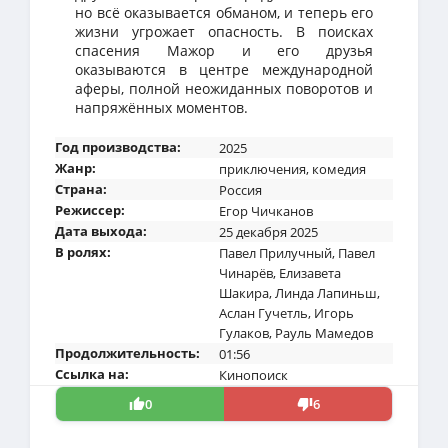
но всё оказывается обманом, и теперь его
жизни угрожает опасность. В поисках
спасения Мажор и его друзья
оказываются в центре международной
аферы, полной неожиданных поворотов и
напряжённых моментов.
Год производства:
2025
Жанр:
приключения
,
комедия
Страна:
Россия
Режиссер:
Егор Чичканов
Дата выхода:
25 декабря 2025
В ролях:
Павел Прилучный
,
Павел
Чинарёв
,
Елизавета
Шакира
,
Линда Лапиньш
,
Аслан Гучетль
,
Игорь
Гулаков
,
Рауль Мамедов
Продолжительность:
01:56
Ссылка на:
Кинопоиск
0
6