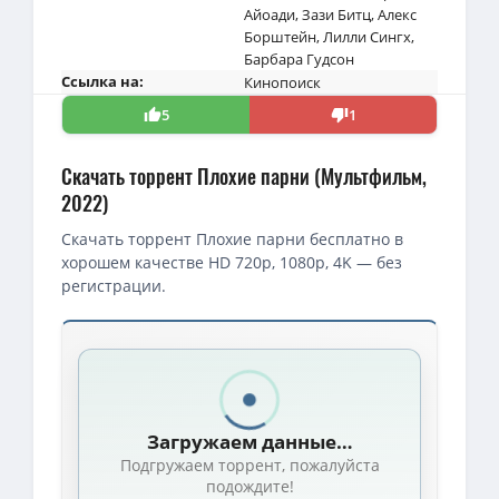
Айоади
,
Зази Битц
,
Алекс
Борштейн
,
Лилли Сингх
,
Барбара Гудсон
Ссылка на:
Кинопоиск
5
1
Скачать торрент Плохие парни (Мультфильм,
2022)
Скачать торрент Плохие парни бесплатно в
хорошем качестве HD 720p, 1080p, 4K — без
регистрации.
Скачать торрент — Плохие парни / The Bad Guys (2022)
BDRip — Плохие парни / The Bad Guys (2022) BDRip от MegaPeer
1080p — Плохие парни / The Bad Guys (Пьер Перифел / Pierre Per
Загружаем данные…
BDRip — Плохие парни / The Bad Guys (2022) BDRip-AVC от DoMi
Подгружаем торрент, пожалуйста
4K — Плохие парни / The Bad Guys (Пьер Перифел / Pierre Perif
подождите!