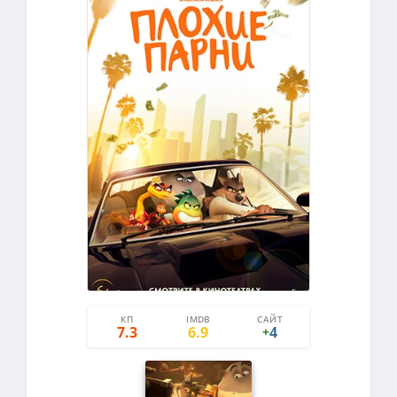
КП
IMDB
САЙТ
5
1
7.3
6.9
4
+