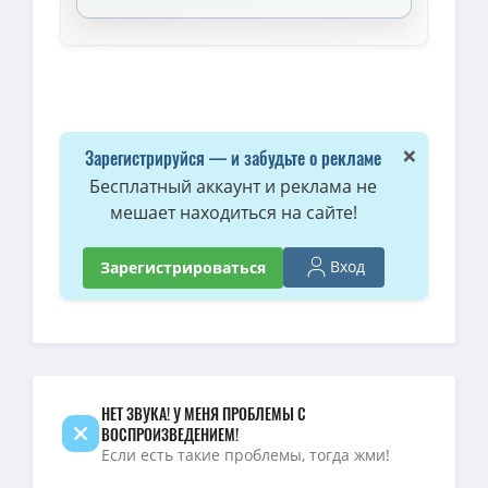
4K — Плохие парни / The Bad Guys (Пьер Перифел / Pierre Perife
Плохие парни / The Bad Guys (Пьер Перифел / Pierre Perifel)
Плохие парни / The Bad Guys / 2022 / ПМ / WEB-DLRip
(1.46 GB, с
720p — Плохие парни / The Bad Guys (2022) BDRip 720p от ExKino
BDRip — Плохие парни / The Bad Guys (2022) BDRip-AVC от Gene
×
Зарегистрируйся — и забудьте о рекламе
BDRip — Плохие парни / The Bad Guys (2022) BDRip-AVC от HE
Бесплатный аккаунт и реклама не
мешает находиться на сайте!
1080p — Плохие парни / The Bad Guys (Пьер Перифел / Pierre Pe
1080p — Плохие парни / The Bad Guys (2022) BDRip 1080p от сел
Вход
Зарегистрироваться
4K — Плохие парни / The Bad Guys (Пьер Перифел / Pierre Perif
720p — Плохие парни / The Bad Guys (2022) BDRip 720p от селезе
4K — Плохие парни / The Bad Guys (Пьер Перифел / Pierre Perife
НЕТ ЗВУКА! У МЕНЯ ПРОБЛЕМЫ С
ВОСПРОИЗВЕДЕНИЕМ!
Если есть такие проблемы, тогда жми!