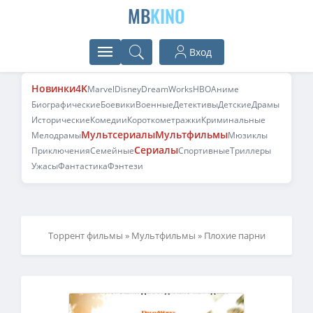
MB
KINO
Вход
Новинки
4K
Marvel
Disney
DreamWorks
HBO
Аниме
Биографические
Боевики
Военные
Детективы
Детские
Драмы
Исторические
Комедии
Короткометражки
Криминальные
Мультсериалы
Мультфильмы
Мелодрамы
Мюзиклы
Сериалы
Приключения
Семейные
Спортивные
Триллеры
Ужасы
Фантастика
Фэнтези
Торрент фильмы
»
Мультфильмы
» Плохие парни