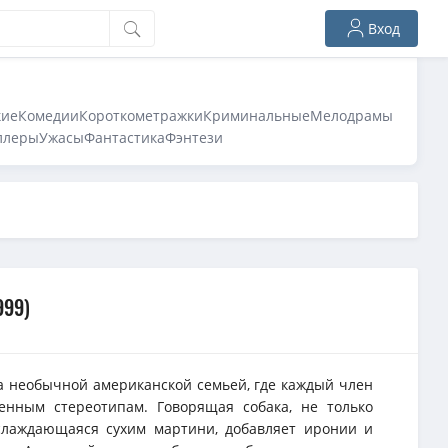
Вход
кие
Комедии
Короткометражки
Криминальные
Мелодрамы
ллеры
Ужасы
Фантастика
Фэнтези
999)
а необычной американской семьей, где каждый член
енным стереотипам. Говорящая собака, не только
слаждающаяся сухим мартини, добавляет иронии и