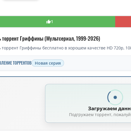
1
ь торрент Гриффины (Мультсериал, 1999-2026)
 торрент Гриффины бесплатно в хорошем качестве HD 720p, 108
ВЛЕНИЕ ТОРРЕНТОВ
Новая серия
торрент — Гриффины / Family Guy / Сезон: 01-19 (1999)
Гриффины / Family Guy [S24] (2026) WEBRip 1080p | Omskbird
(9.18 GB, си
Гриффины / Family Guy (2022) WEBRip [H.264/1080p-LQ] (сезон 21, серии 1
Загружаем дан
риффины / Family Guy [S21] (2022) WEBRip 720p | Omskbird
(6.52 GB, сидо
Подгружаем торрент, пожалуй
Гриффины / Family Guy [S08-14] (2009-2016) WEBDLRip-HEVC 1080p | 2x2, J
Гриффины / Family Guy (2025) WEB-DL [H.264/1080p] (сезон 23, серии 1-1