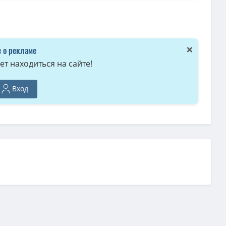
0 GB, сидов: 3)
 GB, сидов: 3)
×
 о рекламе
15 из 20) OMSKBIRD (обновляемая) [AD]
(4.34 GB, сидов: 3)
т находиться на сайте!
13.38 GB, сидов: 2)
идов: 2)
Вход
ов: 2)
20 из 20) OMSKBIRD
(11.5 GB, сидов: 2)