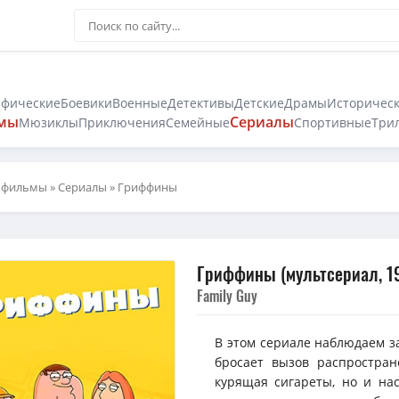
афические
Боевики
Военные
Детективы
Детские
Драмы
Историчес
мы
Сериалы
Мюзиклы
Приключения
Семейные
Спортивные
Три
 фильмы
»
Сериалы
» Гриффины
Гриффины (мультсериал, 1
Family Guy
В этом сериале наблюдаем з
бросает вызов распростран
курящая сигареты, но и на