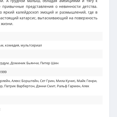
и. А грудной малыш, обладая амбициями и тягу к
е привычные представления о невинности детства.
о яркий калейдоскоп эмоций и размышлений, где в
настоящий катарсис, вытаскивающий на поверхность
 жизни.
ьм
,
комедия
,
мультсериал
урдум
,
Доминик Бьянчи
,
Питер Шин
1999
арлейн
,
Алекс Борштейн
,
Сет Грин
,
Мила Кунис
,
Майк Генри
,
ер
,
Патрик Варбертон
,
Дэнни Смит
,
Ральф Гармен
,
Алек
к