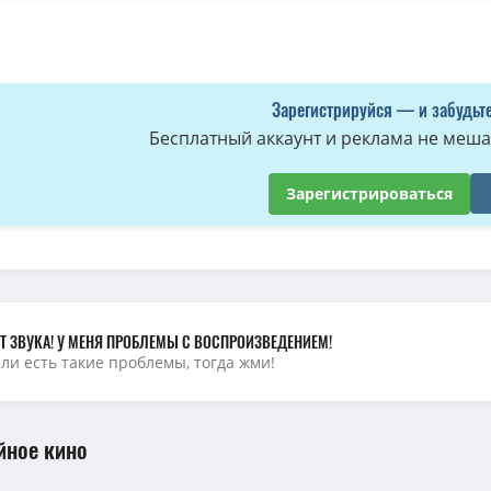
риффины / Family Guy [S23 + Specials] (2024) WEBRip 720p | Omskbird
(8.5
Гриффины / Family Guy [S18] (2019) WEBRip 1080p | 2x2
(7.09 GB, сидов: 3)
Гриффины / Family Guy [S18] (2019-2020) WEBRip 1080p | OMSKBIRD
(6.97
Зарегистрируйся — и забудьте
риффины / Family Guy (2023) WEBRip [H.264/720p-LQ] (сезон 22, серии 1-
Бесплатный аккаунт и реклама не мешае
Гриффины / Family Guy [S23 + Specials] (2024) WEBRip 1080p | Omskbird
(
Гриффины / Family Guy [S21] (2022) WEBRip 1080p | Omskbird
(10.34 GB, с
Зарегистрироваться
Гриффины / Family Guy [S20] (2021) WEBRip 1080p | 2x2
(5.10 GB, сидов: 2)
Гриффины / Family Guy [S19] (2020) WEBRip 1080p | 2x2
(4.71 GB, сидов: 2)
 / Family Guy [S01-07] (1999-2009) DVDRip-HEVC | 2x2, Filiza
(16.63 GB, сид
риффины / Family Guy (2016) WEB-DL [H.264/720p-LQ] (сезон 15, серии 1-
Т ЗВУКА! У МЕНЯ ПРОБЛЕМЫ С ВОСПРОИЗВЕДЕНИЕМ!
сли есть такие проблемы, тогда жми!
йное кино