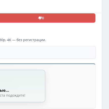
0
0p, 4K — без регистрации.
дов: 9)
-20 из 20)
(8.22 GB, сидов: 5)
ные…
в: 4)
ста подождите!
askier
(31.54 GB, сидов: 4)
8 из 18) TVShows
(11.3 GB, сидов: 4)