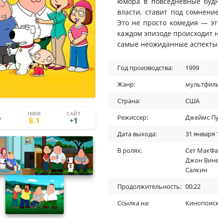
юмора в повседневные будн
власти, ставит под сомнени
Это не просто комедия — эт
каждом эпизоде происходит 
самые неожиданные аспекты
Год производства:
1999
Жанр:
мультфил
Страна:
США
IMDB
САЙТ
1
0
Режиссер:
Джеймс П
7
8.1
1
+
Дата выхода:
31 января 
В ролях:
Сет МакФ
Джон Вин
Салкин
Продолжительность:
00:22
Ссылка на:
Кинопоис