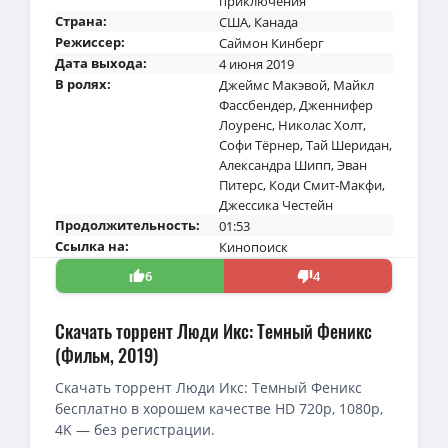
приключения
Страна:
США
,
Канада
Режиссер:
Саймон Кинберг
Дата выхода:
4 июня 2019
В ролях:
Джеймс Макэвой
,
Майкл
Фассбендер
,
Дженнифер
Лоуренс
,
Николас Холт
,
Софи Тёрнер
,
Тай Шеридан
,
Александра Шипп
,
Эван
Питерс
,
Коди Смит-Макфи
,
Джессика Честейн
Продолжительность:
01:53
Ссылка на:
Кинопоиск
6
4
Скачать торрент Люди Икс: Темный Феникс
(Фильм, 2019)
Скачать торрент Люди Икс: Темный Феникс
бесплатно в хорошем качестве HD 720p, 1080p,
4K — без регистрации.