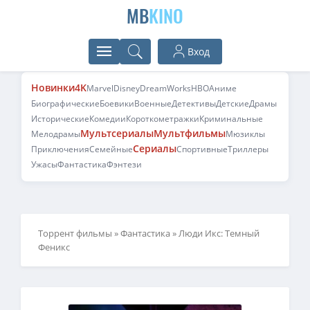
MB
KINO
Вход
Новинки
4K
Marvel
Disney
DreamWorks
HBO
Аниме
Биографические
Боевики
Военные
Детективы
Детские
Драмы
Исторические
Комедии
Короткометражки
Криминальные
Мультсериалы
Мультфильмы
Мелодрамы
Мюзиклы
Сериалы
Приключения
Семейные
Спортивные
Триллеры
Ужасы
Фантастика
Фэнтези
Торрент фильмы
»
Фантастика
» Люди Икс: Темный
Феникс