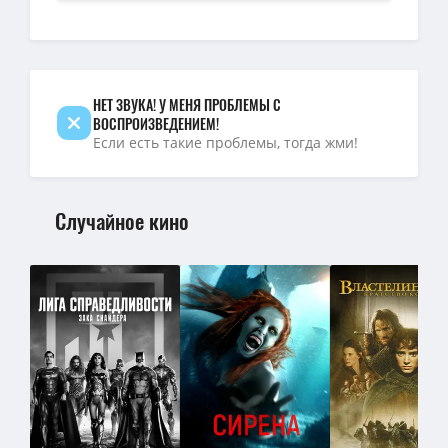
BDRip — Люди Икс: Тёмный Феникс / Dark Phoenix (Саймон Кинбер
[TR24][OF][FM] Люди Икс: Тёмный Феникс / X-Men: Dark Phoenix 
НЕТ ЗВУКА! У МЕНЯ ПРОБЛЕМЫ С
ВОСПРОИЗВЕДЕНИЕМ!
Если есть такие проблемы, тогда жми!
Случайное кино