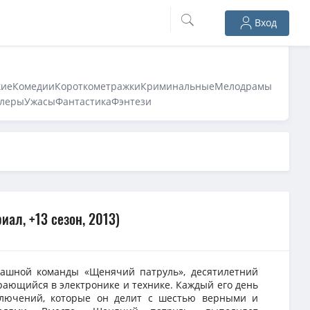
Вход
кие
Комедии
Короткометражки
Криминальные
Мелодрамы
леры
Ужасы
Фантастика
Фэнтези
ал, +13 сезон, 2013)
рашной команды «Щенячий патруль», десятилетний
рающийся в электронике и технике. Каждый его день
лючений, которые он делит с шестью верными и