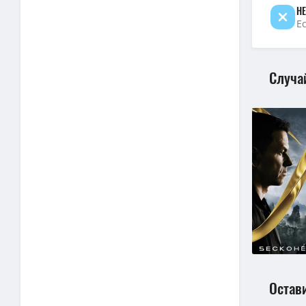
НЕ
Е
Случа
Остав