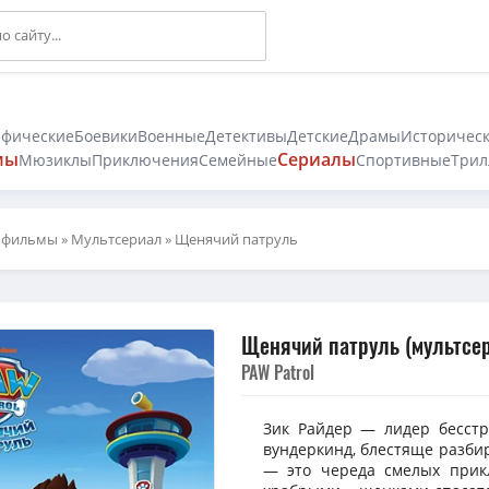
афические
Боевики
Военные
Детективы
Детские
Драмы
Историчес
мы
Сериалы
Мюзиклы
Приключения
Семейные
Спортивные
Трил
 фильмы
»
Мультсериал
» Щенячий патруль
Щенячий патруль (мультсери
PAW Patrol
Зик Райдер — лидер бесст
вундеркинд, блестяще разби
— это череда смелых прик