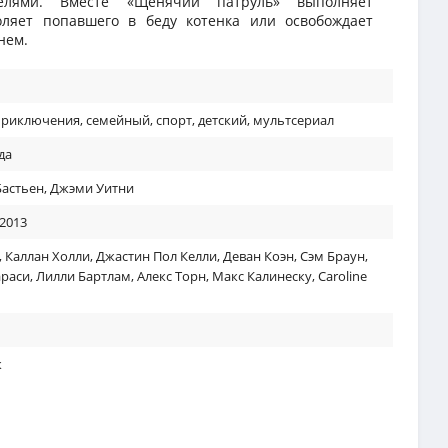
телями. Вместе «Щенячий патруль» выполняет
оляет попавшего в беду котенка или освобождает
нем.
приключения
,
семейный
,
спорт
,
детский
,
мультсериал
да
Бастьен
,
Джэми Уитни
 2013
,
Каллан Холли
,
Джастин Пол Келли
,
Деван Коэн
,
Сэм Браун
,
араси
,
Лилли Бартлам
,
Алекс Торн
,
Макс Калинеску
,
Caroline
к