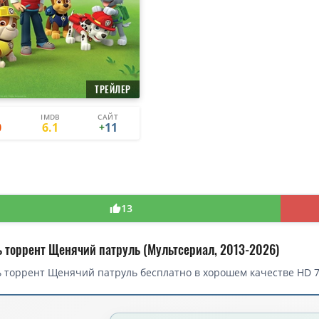
ТРЕЙЛЕР
IMDB
САЙТ
13
2
0
6.1
11
+
13
ь торрент Щенячий патруль (Мультсериал, 2013-2026)
 торрент Щенячий патруль бесплатно в хорошем качестве HD 72
торрент — Щенячий патруль / PAW Patrol (2013)