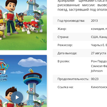
храбрыми щенками-спаса
рискованные миссии: вызв
поезд, застрявший под ополз
Год производства:
2013
Жанр:
комедия
,
Страна:
США
,
Кана
Режиссер:
Чарльз Е. 
Дата выхода:
27 августа
В ролях:
Рон Пардо
Сэмюэл Ф
Johnson
Продолжительность:
00:23
Ссылка на:
Кинопоис