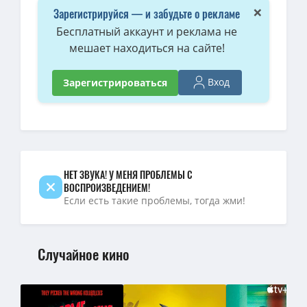
1080p — Острые козырьки / Заточенные кепки / Peaky Blinders [
×
Зарегистрируйся — и забудьте о рекламе
1080p — Острые козырьки / Peaky Blinders (2014) BDRip [H.265/108
Бесплатный аккаунт и реклама не
мешает находиться на сайте!
1080p — Острые козырьки / Peaky Blinders [S01] (2013) BDRip-HE
1080p — Острые козырьки / Заточенные кепки / Peaky Blinders (201
Вход
Зарегистрироваться
1080p — Острые козырьки / Peaky Blinders (2017) BDRip [H.265/108
Острые козырьки / Заточенные кепки / Peaky Blinders [S06] (20
1080p — Острые козырьки / Peaky Blinders (2019) BDRip [H.265/10
НЕТ ЗВУКА! У МЕНЯ ПРОБЛЕМЫ С
ВОСПРОИЗВЕДЕНИЕМ!
Если есть такие проблемы, тогда жми!
Случайное кино