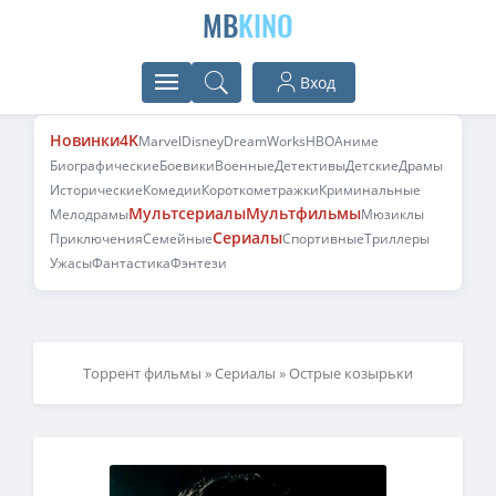
MB
KINO
Вход
Новинки
4K
Marvel
Disney
DreamWorks
HBO
Аниме
Биографические
Боевики
Военные
Детективы
Детские
Драмы
Исторические
Комедии
Короткометражки
Криминальные
Мультсериалы
Мультфильмы
Мелодрамы
Мюзиклы
Сериалы
Приключения
Семейные
Спортивные
Триллеры
Ужасы
Фантастика
Фэнтези
Торрент фильмы
»
Сериалы
» Острые козырьки