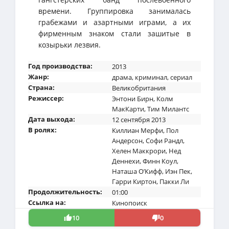
времени. Группировка занималась
грабежами и азартными играми, а их
фирменным знаком стали зашитые в
козырьки лезвия.
Год производства:
2013
Жанр:
драма
,
криминал
,
сериал
Страна:
Великобритания
Режиссер:
Энтони Бирн
,
Колм
МакКарти
,
Тим Милантс
Дата выхода:
12 сентября 2013
В ролях:
Киллиан Мерфи
,
Пол
Андерсон
,
Софи Рандл
,
Хелен Маккрори
,
Нед
Деннехи
,
Финн Коул
,
Наташа О’Кифф
,
Иэн Пек
,
Гарри Киртон
,
Пакки Ли
Продолжительность:
01:00
Ссылка на:
Кинопоиск
10
0