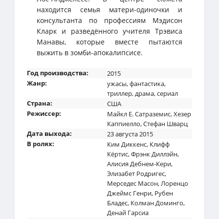
находится семья матери-одиночки и
консультанта по профессиям Мэдисон
Кларк и разведённого учителя Трэвиса
Манавы, которые вместе пытаются
выжить в зомби-апокалипсисе.
Год производства:
2015
Жанр:
ужасы
,
фантастика
,
триллер
,
драма
,
сериал
Страна:
США
Режиссер:
Майкл Е. Сатраземис
,
Хезер
Каппиелло
,
Стефан Шварц
Дата выхода:
23 августа 2015
В ролях:
Ким Диккенс
,
Клифф
Кёртис
,
Фрэнк Диллэйн
,
Алисия Дебнем-Кери
,
Элизабет Родригес
,
Мерседес Масон
,
Лоренцо
Джеймс Генри
,
Рубен
Бладес
,
Колман Доминго
,
Денай Гарсиа