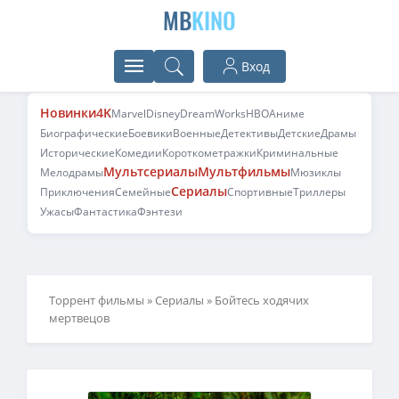
MB
KINO
Вход
Новинки
4K
Marvel
Disney
DreamWorks
HBO
Аниме
Биографические
Боевики
Военные
Детективы
Детские
Драмы
Исторические
Комедии
Короткометражки
Криминальные
Мультсериалы
Мультфильмы
Мелодрамы
Мюзиклы
Сериалы
Приключения
Семейные
Спортивные
Триллеры
Ужасы
Фантастика
Фэнтези
Торрент фильмы
»
Сериалы
» Бойтесь ходячих
мертвецов