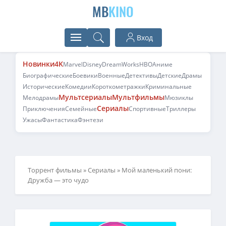
MB
KINO
Вход
Новинки
4K
Marvel
Disney
DreamWorks
HBO
Аниме
Биографические
Боевики
Военные
Детективы
Детские
Драмы
Исторические
Комедии
Короткометражки
Криминальные
Мультсериалы
Мультфильмы
Мелодрамы
Мюзиклы
Сериалы
Приключения
Семейные
Спортивные
Триллеры
Ужасы
Фантастика
Фэнтези
Торрент фильмы
»
Сериалы
» Мой маленький пони:
Дружба — это чудо