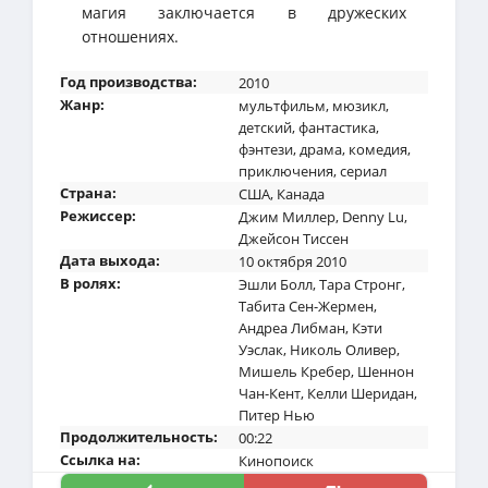
магия заключается в дружеских
отношениях.
Год производства:
2010
Жанр:
мультфильм
,
мюзикл
,
детский
,
фантастика
,
фэнтези
,
драма
,
комедия
,
приключения
,
сериал
Страна:
США
,
Канада
Режиссер:
Джим Миллер
,
Denny Lu
,
Джейсон Тиссен
Дата выхода:
10 октября 2010
В ролях:
Эшли Болл
,
Тара Стронг
,
Табита Сен-Жермен
,
Андреа Либман
,
Кэти
Уэслак
,
Николь Оливер
,
Мишель Кребер
,
Шеннон
Чан-Кент
,
Келли Шеридан
,
Питер Нью
Продолжительность:
00:22
Ссылка на:
Кинопоиск