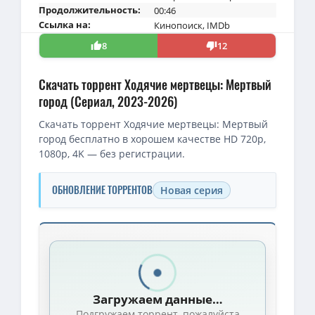
Продолжительность:
00:46
Ссылка на:
Кинопоиск
,
IMDb
8
12
Скачать торрент Ходячие мертвецы: Мертвый
город (Сериал, 2023-2026)
Скачать торрент Ходячие мертвецы: Мертвый
город бесплатно в хорошем качестве HD 720p,
1080p, 4K — без регистрации.
ОБНОВЛЕНИЕ ТОРРЕНТОВ
Новая серия
Скачать торрент — Ходячие мертвецы: Мертвый город / The Wal
1080p — Ходячие мертвецы: Мертвый город (3 сезон: 1 серии из 8
1080p — Ходячие мертвецы: Мёртвый город (1 сезон: 1-6 серии из 
Загружаем данные…
Ходячие мертвецы: Мертвый город / The Walking Dead: Dead Cit
Подгружаем торрент, пожалуйста