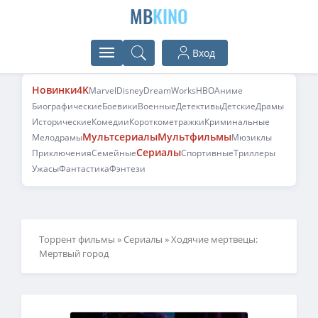
MB
KINO
Вход
Новинки
4K
Marvel
Disney
DreamWorks
HBO
Аниме
Биографические
Боевики
Военные
Детективы
Детские
Драмы
Исторические
Комедии
Короткометражки
Криминальные
Мультсериалы
Мультфильмы
Мелодрамы
Мюзиклы
Сериалы
Приключения
Семейные
Спортивные
Триллеры
Ужасы
Фантастика
Фэнтези
Торрент фильмы
»
Сериалы
» Ходячие мертвецы:
Мертвый город