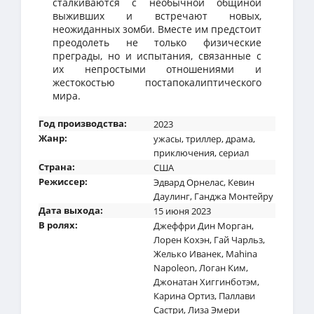
сталкиваются с необычной общиной
выживших и встречают новых,
неожиданных зомби. Вместе им предстоит
преодолеть не только физические
преграды, но и испытания, связанные с
их непростыми отношениями и
жестокостью постапокалиптического
мира.
Год производства:
2023
Жанр:
ужасы
,
триллер
,
драма
,
приключения
,
сериал
Страна:
США
Режиссер:
Эдвард Орнелас
,
Кевин
Даулинг
,
Ганджа Монтейру
Дата выхода:
15 июня 2023
В ролях:
Джеффри Дин Морган
,
Лорен Кохэн
,
Гай Чарльз
,
Желько Иванек
,
Mahina
Napoleon
,
Логан Ким
,
Джонатан Хиггинботэм
,
Карина Ортиз
,
Паллави
Састри
,
Лиза Эмери