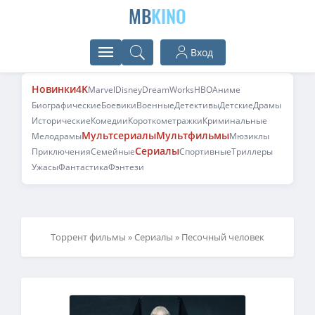
MB
KINO
Вход
Новинки
4K
Marvel
Disney
DreamWorks
HBO
Аниме
Биографические
Боевики
Военные
Детективы
Детские
Драмы
Исторические
Комедии
Короткометражки
Криминальные
Мультсериалы
Мультфильмы
Мелодрамы
Мюзиклы
Сериалы
Приключения
Семейные
Спортивные
Триллеры
Ужасы
Фантастика
Фэнтези
Торрент фильмы
»
Сериалы
» Песочный человек