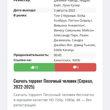
Джейми Чайлдс
,
Андрес
Байс
,
Луиз Хупер
Дата выхода:
5 августа 2022
В ролях:
Том Стёрридж
,
Бойд
Холбрук
,
Пэттон Освальт
,
Вивьенн Ачеампонг
,
Ванесу Самуньяи
,
Мэйсон
Александр Парк
,
Разан
Джаммаль
,
Сандра
Джеймс-Янг
,
Дэвид Тьюлис
,
Eddie Karanja
Продолжительность:
00:45
Ссылка на:
Кинопоиск
,
IMDb
15
3
Скачать торрент Песочный человек (Сериал,
2022-2025)
Скачать торрент Песочный человек бесплатно
в хорошем качестве HD 720p, 1080p, 4K — без
регистрации.