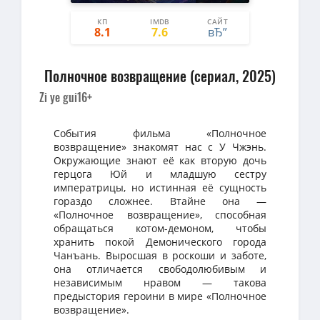
КП
IMDB
САЙТ
0
0
8.1
7.6
Полночное возвращение (сериал, 2025)
Zi ye gui
16+
События фильма «Полночное
возвращение» знакомят нас с У Чжэнь.
Окружающие знают её как вторую дочь
герцога Юй и младшую сестру
императрицы, но истинная её сущность
гораздо сложнее. Втайне она —
«Полночное возвращение», способная
обращаться котом-демоном, чтобы
хранить покой Демонического города
Чанъань. Выросшая в роскоши и заботе,
она отличается свободолюбивым и
независимым нравом — такова
предыстория героини в мире «Полночное
возвращение».