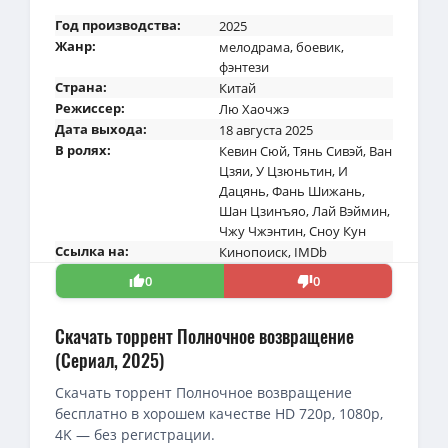
Год производства:
2025
Жанр:
мелодрама
,
боевик
,
фэнтези
Страна:
Китай
Режиссер:
Лю Хаочжэ
Дата выхода:
18 августа 2025
В ролях:
Кевин Сюй
,
Тянь Сивэй
,
Ван
Цзяи
,
У Цзюньтин
,
И
Дацянь
,
Фань Шижань
,
Шан Цзинъяо
,
Лай Вэймин
,
Чжу Чжэнтин
,
Сноу Кун
Ссылка на:
Кинопоиск
,
IMDb
0
0
Скачать торрент Полночное возвращение
(Сериал, 2025)
Скачать торрент Полночное возвращение
бесплатно в хорошем качестве HD 720p, 1080p,
4K — без регистрации.