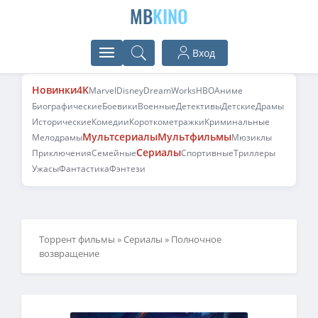
MB
KINO
Вход
Новинки
4K
Marvel
Disney
DreamWorks
HBO
Аниме
Биографические
Боевики
Военные
Детективы
Детские
Драмы
Исторические
Комедии
Короткометражки
Криминальные
Мультсериалы
Мультфильмы
Мелодрамы
Мюзиклы
Сериалы
Приключения
Семейные
Спортивные
Триллеры
Ужасы
Фантастика
Фэнтези
Торрент фильмы
»
Сериалы
» Полночное
возвращение