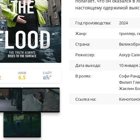
полагает, что он оказался в
настоящему одержимой выясн
Год производства:
2024
Жанр:
триллер
,
с
Страна:
Великобр
Режиссер:
Азхур Сал
Дата выхода:
10 января 
IMDB
САЙТ
0
0
В ролях:
Софи Ранд
2
6.5
Филип Гле
Жаклин Бо
Ссылка на:
Кинопоис