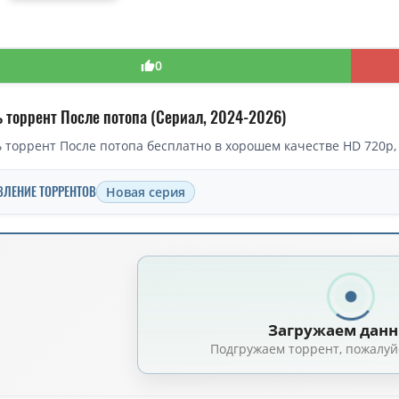
0
ь торрент После потопа (Сериал, 2024-2026)
 торрент После потопа бесплатно в хорошем качестве HD 720p, 
ВЛЕНИЕ ТОРРЕНТОВ
Новая серия
торрент — После потопа / After the Flood / Сезон: 01 (2024)
После потопа / After the Flood / Сезон: 1 / Серии: 1-6 из 6 (Ажур Салим) 
опа (2 сезон: 1-6 серии из 6) / After the Flood / 2026 / ПМ (RuDub) / WEB-
Загружаем дан
опа (1 сезон: 1-6 серии из 6) / After the Flood / 2024 / ПД (ViruseProject) 
Подгружаем торрент, пожалуй
осле потопа (1 сезон: 1-6 серии из 6) / After the Flood / 2024 / ЛМ (ColdF
опа / After the Flood [S01] (2024) WEBRip | ViruseProject
(3.25 GB, сидов: 2