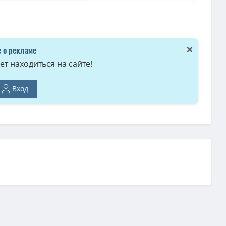
b) / WEB-DL (1080p)
(10.3 GB, сидов: 1)
9.98 GB, сидов: 1)
 1-6 из 6) ColdFilm
(16.7 GB, сидов: 1)
×
 о рекламе
Project) / WEB-DL (1080p)
(16.34 GB)
т находиться на сайте!
2 GB)
Вход