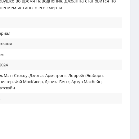
 ловушке во время наводнения, Джоанна становится по
ением истины о его смерти.
ериал
итания
им
2024
л
,
Мэтт Стокоу
,
Джонас Армстронг
,
Лоррейн Эшборн
,
нистер
,
Фэй МакКивер
,
Дэниэл Беттс
,
Артур Макбейн
,
утсвэйн
к