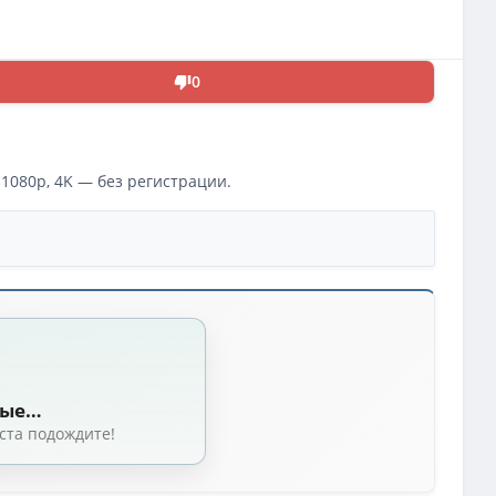
0
1080p, 4K — без регистрации.
[2024, Великобритания, триллер, WEB-DL 1080p] DVO (ViruseProject) + Engli
DLRip
(3.28 GB, сидов: 2)
ные…
/ WEB-DLRip
(3.33 GB, сидов: 2)
ста подождите!
ilm) / WEB-DL (1080p)
(16.72 GB, сидов: 2)
)