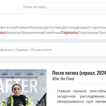
афические
Боевики
Военные
Детективы
Детские
Драмы
Историчес
мы
Сериалы
Мюзиклы
Приключения
Семейные
Спортивные
Три
 фильмы
»
Сериалы
» После потопа
После потопа (сериал, 2024
After the Flood
Главная героиня, констеб
загадочное расследован
обнаруживается труп неизв