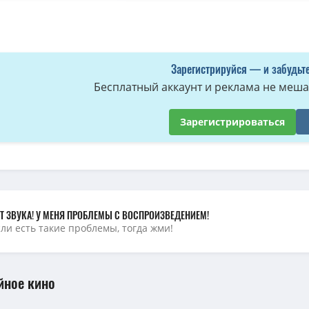
осле потопа (2 сезон: 1-6 серии из 6) / After the Flood / 2026 / ПМ (RuDu
После потопа / After the Flood [S01] (2024) WEBRip 1080p | ViruseProject
(
осле потопа / After the Flood (2024) WEB-DL [H.264/1080p] (сезон 1, серии
Зарегистрируйся — и забудьте
осле потопа (1 сезон: 1-6 серии из 6) / After the Flood / 2024 / ПД (Viruse
Бесплатный аккаунт и реклама не мешае
После потопа / After the Flood [S01] (2024) WEB-DL 1080p | ColdFilm
(16.7
Зарегистрироваться
Т ЗВУКА! У МЕНЯ ПРОБЛЕМЫ С ВОСПРОИЗВЕДЕНИЕМ!
сли есть такие проблемы, тогда жми!
йное кино