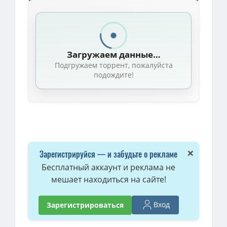
Скачать торрент — D: Жажда крови / Vampire Hunter D - Blood
720p — D: Жажда крови (Ди - охотник на вампиров) / Vampire Hunt
4K — D: Жажда крови / Banpaia Hunter D: Buraddorasuto / Vampire
Загружаем данные…
D: Жажда крови (Ди - охотник на вампиров) / Vampire Hunter D: 
Подгружаем торрент, пожалуйста
4K — D: Жажда крови / Banpaia Hunter D: Buraddorasuto / Vampire
подождите!
D: Жажда крови (Ди - охотник на вампиров) / Vampire Hunter D: B
D: Жажда крови (Ди - охотник на вампиров) / Vampire Hunter D: B
×
Зарегистрируйся — и забудьте о рекламе
Бесплатный аккаунт и реклама не
мешает находиться на сайте!
Вход
Зарегистрироваться