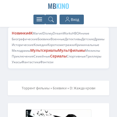
MB
KINO
Вход
Новинки
4K
Marvel
Disney
DreamWorks
HBO
Аниме
Биографические
Боевики
Военные
Детективы
Детские
Драмы
Исторические
Комедии
Короткометражки
Криминальные
Мультсериалы
Мультфильмы
Мелодрамы
Мюзиклы
Сериалы
Приключения
Семейные
Спортивные
Триллеры
Ужасы
Фантастика
Фэнтези
Торрент фильмы
»
Боевики
» D: Жажда крови