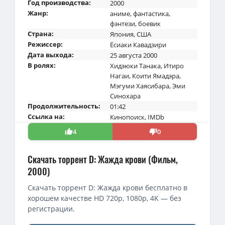
Год производства:
2000
Жанр:
аниме
,
фантастика
,
фэнтези
,
боевик
Страна:
Япония
,
США
Режиссер:
Ёсиаки Кавадзири
Дата выхода:
25 августа 2000
В ролях:
Хидэюки Танака
,
Итиро
Нагаи
,
Коити Ямадэра
,
Мэгуми Хаясибара
,
Эми
Синохара
Продолжительность:
01:42
Ссылка на:
Кинопоиск
,
IMDb
4
0
Скачать торрент D: Жажда крови (Фильм,
2000)
Скачать торрент D: Жажда крови бесплатно в
хорошем качестве HD 720p, 1080p, 4K — без
регистрации.