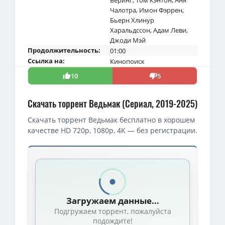
Чалотра
,
Имон Фэррен
,
Бьерн Хлинур
Харальдссон
,
Адам Леви
,
Джоди Мэй
Продолжительность:
01:00
Ссылка на:
Кинопоиск
10
5
Скачать торрент Ведьмак (Сериал, 2019-2025)
Скачать торрент Ведьмак бесплатно в хорошем
качестве HD 720p, 1080p, 4K — без регистрации.
Скачать торрент — Ведьмак / The Witcher / Сезон: 01-02 (201
1080p — Ведьмак / The Witcher / Сезон: 4 / Серии: 1-8 из 8 (А
720p — Ведьмак / The Witcher / Сезон: 4 / Серии: 1-8 из 8 (Але
Загружаем данные…
4K — Ведьмак / The Witcher / Сезон: 4 / Серии: 1-8 из 8 (Алекс
Подгружаем торрент, пожалуйста
Ведьмак / The Witcher / Сезон: 4 / Серии: 1-8 из 8 (Алекс Гар
подождите!