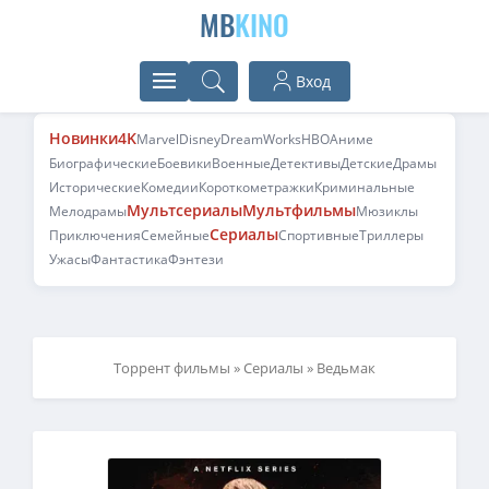
MB
KINO
Вход
Новинки
4K
Marvel
Disney
DreamWorks
HBO
Аниме
Биографические
Боевики
Военные
Детективы
Детские
Драмы
Исторические
Комедии
Короткометражки
Криминальные
Мультсериалы
Мультфильмы
Мелодрамы
Мюзиклы
Сериалы
Приключения
Семейные
Спортивные
Триллеры
Ужасы
Фантастика
Фэнтези
Торрент фильмы
»
Сериалы
» Ведьмак