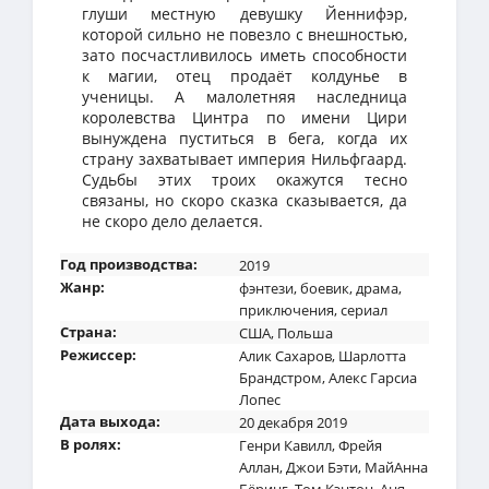
глуши местную девушку Йеннифэр,
которой сильно не повезло с внешностью,
зато посчастливилось иметь способности
к магии, отец продаёт колдунье в
ученицы. А малолетняя наследница
королевства Цинтра по имени Цири
вынуждена пуститься в бега, когда их
страну захватывает империя Нильфгаард.
Судьбы этих троих окажутся тесно
связаны, но скоро сказка сказывается, да
не скоро дело делается.
Год производства:
2019
Жанр:
фэнтези
,
боевик
,
драма
,
приключения
,
сериал
Страна:
США
,
Польша
Режиссер:
Алик Сахаров
,
Шарлотта
Брандстром
,
Алекс Гарсиа
Лопес
Дата выхода:
20 декабря 2019
В ролях:
Генри Кавилл
,
Фрейя
Аллан
,
Джои Бэти
,
МайАнна
Бёринг
,
Том Кэнтон
,
Аня