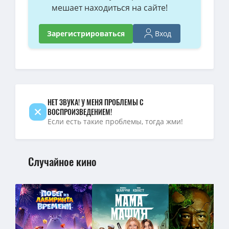
мешает находиться на сайте!
Король и Шут (1 сезон: 1-8 серии из 8) / 2023 / РУ, СТ / WEB-DLRi
Король и Шут [S01] (2023) WEBRip-AVC от Files-х
(7.67 GB, сидов: 
Вход
Зарегистрироваться
Король и Шут [S01] (2023) WEBRip от Files-x
(6.75 GB, сидов: 6)
Король и Шут [S01] (2023) WEBRip
(7.97 GB, сидов: 5)
Король и Шут (1 сезон: 1-8 серии из 8) / 2023 / РУ, СТ / WEBRip (
НЕТ ЗВУКА! У МЕНЯ ПРОБЛЕМЫ С
ВОСПРОИЗВЕДЕНИЕМ!
Если есть такие проблемы, тогда жми!
Случайное кино