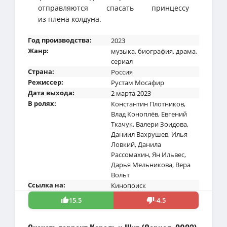
отправляются спасать принцессу
из плена колдуна.
Год производства:
2023
Жанр:
музыка
,
биография
,
драма
,
сериал
Страна:
Россия
Режиссер:
Рустам Мосафир
Дата выхода:
2 марта 2023
В ролях:
Константин Плотников
,
Влад Коноплёв
,
Евгений
Ткачук
,
Валери Зоидова
,
Даниил Вахрушев
,
Илья
Ловкий
,
Данила
Рассомахин
,
Ян Ильвес
,
Дарья Мельникова
,
Вера
Вольт
Ссылка на:
Кинопоиск
15.5
-4.5