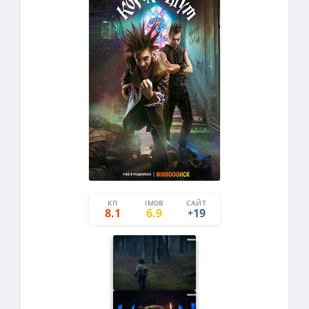
КП
IMDB
САЙТ
15.5
-4.5
8.1
6.9
19
+