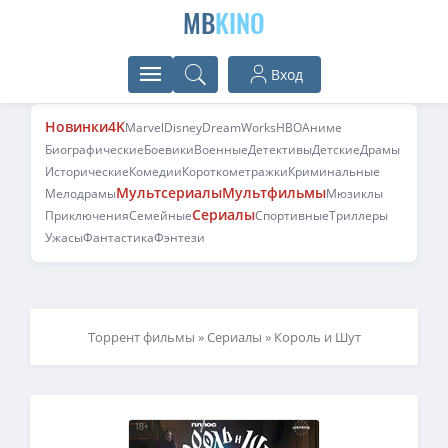
MB
KINO
Вход
Новинки
4K
Marvel
Disney
DreamWorks
HBO
Аниме
Биографические
Боевики
Военные
Детективы
Детские
Драмы
Исторические
Комедии
Короткометражки
Криминальные
Мультсериалы
Мультфильмы
Мелодрамы
Мюзиклы
Сериалы
Приключения
Семейные
Спортивные
Триллеры
Ужасы
Фантастика
Фэнтези
Торрент фильмы
»
Сериалы
» Король и Шут