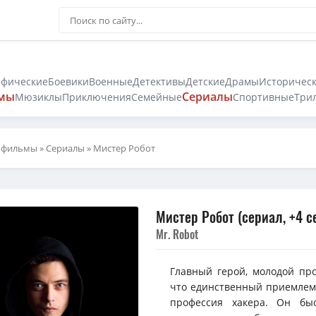
афические
Боевики
Военные
Детективы
Детские
Драмы
Историчес
мы
Сериалы
Мюзиклы
Приключения
Семейные
Спортивные
Три
 фильмы
»
Сериалы
» Мистер Робот
Мистер Робот (сериал, +4 с
Mr. Robot
Главный герой, молодой про
что единственный приемлемы
профессия хакера. Он быс