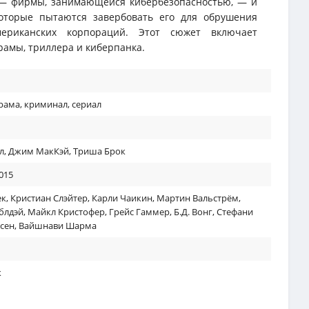
 — фирмы, занимающейся кибербезопасностью, — и
которые пытаются завербовать его для обрушения
ериканских корпораций. Этот сюжет включает
рамы, триллера и киберпанка.
рама
,
криминал
,
сериал
л
,
Джим МакКэй
,
Триша Брок
015
ек
,
Кристиан Слэйтер
,
Карли Чаикин
,
Мартин Вальстрём
,
блдэй
,
Майкл Кристофер
,
Грейс Гаммер
,
Б.Д. Вонг
,
Стефани
сен
,
Вайшнави Шарма
к