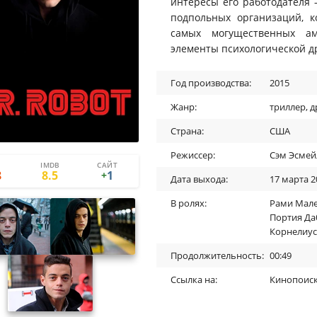
интересы его работодателя
подпольных организаций, 
самых могущественных ам
элементы психологической д
Год производства:
2015
Жанр:
триллер
,
д
Страна:
США
Режиссер:
Сэм Эсмей
IMDB
САЙТ
2
1
8
8.5
1
+
Дата выхода:
17 марта 2
В ролях:
Рами Мал
Портия Да
Корнелиус
Продолжительность:
00:49
Ссылка на:
Кинопоис