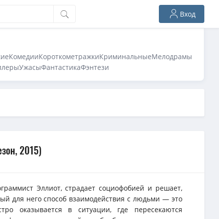
Вход
кие
Комедии
Короткометражки
Криминальные
Мелодрамы
ллеры
Ужасы
Фантастика
Фэнтези
езон, 2015)
граммист Эллиот, страдает социофобией и решает,
й для него способ взаимодействия с людьми — это
тро оказывается в ситуации, где пересекаются