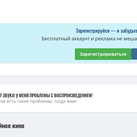
обот (1-4 сезоны: 1-45 серии из 45) / Mr. Robot / 2015-2019 / ПМ (LostFil
истер Робот (4 сезон: 1-13 серии из 13) / Mr. Robot / 2019 / 5 x ПМ, ПД (
Мистер Робот / Mr. Robot [S01-04] (2015-2019) BDRip, WEB-DLRip | LostFi
Зарегистрируйся — и забудьте
Мистер Робот / Mr. Robot (2016) BDRemux [H.264/1080p] (сезон 2, серии 1-1
Бесплатный аккаунт и реклама не мешае
истер Робот (2 сезон: 1-12 серии из 12) / Mr. Robot / 2016 / ДБ (Че), 7 x
обот / Mr. Robot [S01-04] (2015-2019) WEB-DLRip | LostFilm
(26.54 GB, сидо
Зарегистрироваться
Мистер Робот / Mr. Robot (2019) BDRemux [H.264/1080p] (сезон 4, серии 1-
Мистер Робот / Mr. Robot (2017) BDRemux [H.264/1080p] (сезон 3, серии 1-1
Мистер Робот / Mr. Robot (2015) BDRemux [H.264/1080p] (сезон 1, серии 1
истер Робот (4 сезон: 1-13 серии из 13) / Mr. Robot / 2019 / ПМ (LostFilm)
Т ЗВУКА! У МЕНЯ ПРОБЛЕМЫ С ВОСПРОИЗВЕДЕНИЕМ!
сли есть такие проблемы, тогда жми!
йное кино