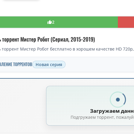
2
ь торрент Мистер Робот (Сериал, 2015-2019)
 торрент Мистер Робот бесплатно в хорошем качестве HD 720p,
ВЛЕНИЕ ТОРРЕНТОВ
Новая серия
торрент — Мистер Робот / Mr. Robot / Сезон: 01-04 (2015)
истер Робот (1-4 сезоны: 1-45 серии из 45) / Mr. Robot / 2015-2019 / ДБ (
истер Робот / Mr. Robot (2015-2019) BDRip [H.265/1080p] [10-bit] (сезон 1
Загружаем дан
Мистер Робот / Mr. Robot [S01-04] (2015-2019) BDRip-HEVC 1080p | Че, Lo
Подгружаем торрент, пожалуй
Мистер Робот (1 сезон: 1-10 серии из 10) / Mr. Robot / 2015 / ДБ (Че), ПМ 
истер Робот (3 сезон: 1-10 серии из 10) / Mr. Robot / 2017 / 6 x ПМ, ПД (