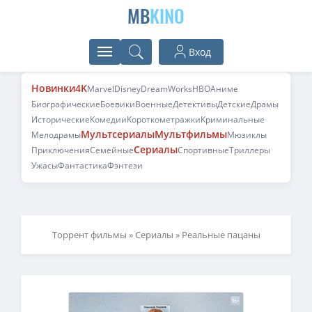
MB
KINO
Вход
Новинки
4K
Marvel
Disney
DreamWorks
HBO
Аниме
Биографические
Боевики
Военные
Детективы
Детские
Драмы
Исторические
Комедии
Короткометражки
Криминальные
Мультсериалы
Мультфильмы
Мелодрамы
Мюзиклы
Сериалы
Приключения
Семейные
Спортивные
Триллеры
Ужасы
Фантастика
Фэнтези
Торрент фильмы
»
Сериалы
» Реальные пацаны