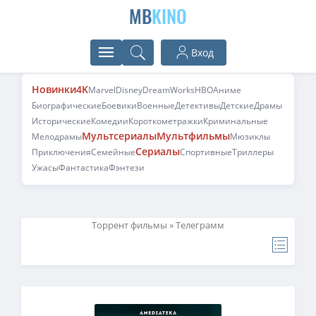
MB
KINO
Вход
Новинки
4K
Marvel
Disney
DreamWorks
HBO
Аниме
Биографические
Боевики
Военные
Детективы
Детские
Драмы
Исторические
Комедии
Короткометражки
Криминальные
Мультсериалы
Мультфильмы
Мелодрамы
Мюзиклы
Сериалы
Приключения
Семейные
Спортивные
Триллеры
Ужасы
Фантастика
Фэнтези
Торрент фильмы
» Телеграмм