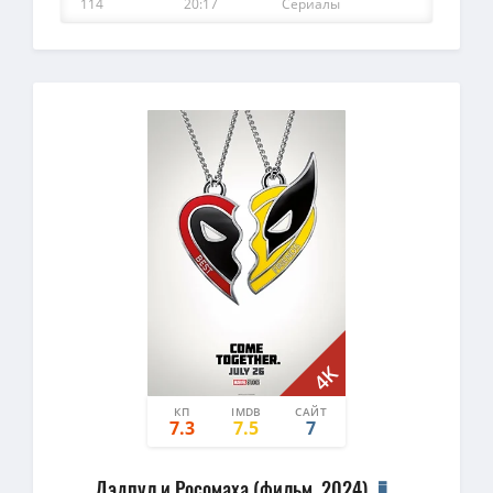
114
20:17
Сериалы
4K
КП
IMDB
САЙТ
7.3
7.5
7
Дэдпул и Росомаха (фильм, 2024)