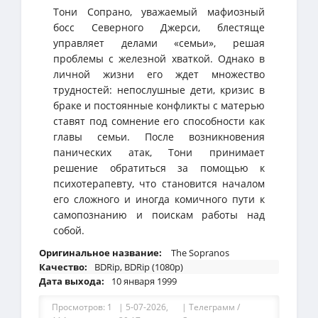
Тони Сопрано, уважаемый мафиозный
босс Северного Джерси, блестяще
управляет делами «семьи», решая
проблемы с железной хваткой. Однако в
личной жизни его ждет множество
трудностей: непослушные дети, кризис в
браке и постоянные конфликты с матерью
ставят под сомнение его способности как
главы семьи. После возникновения
панических атак, Тони принимает
решение обратиться за помощью к
психотерапевту, что становится началом
его сложного и иногда комичного пути к
самопознанию и поискам работы над
собой.
Оригинальное название:
The Sopranos
Качество:
BDRip, BDRip (1080р)
Дата выхода:
10 января 1999
Просмотров: 1
| 5-07-2026,
|
Телеграмм /