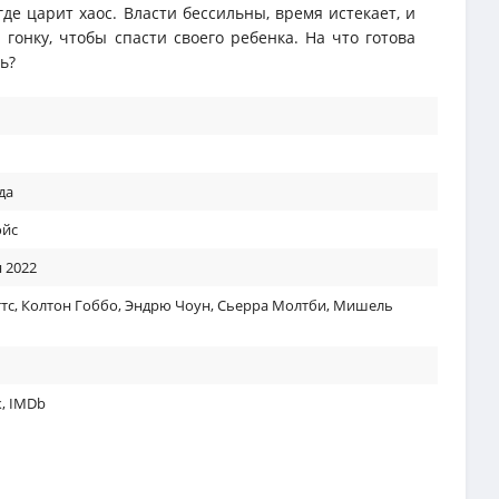
где царит хаос. Власти бессильны, время истекает, и
гонку, чтобы спасти своего ребенка. На что готова
нь?
да
ойс
 2022
тс
,
Колтон Гоббо
,
Эндрю Чоун
,
Сьерра Молтби
,
Мишель
к
,
IMDb