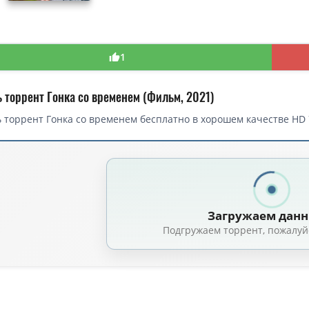
1
ь торрент Гонка со временем (Фильм, 2021)
 торрент Гонка со временем бесплатно в хорошем качестве HD 7
торрент — Гонка со временем / The Desperate Hour (2021)
 временем / The Desperate Hour (Филлип Нойс / Phillip Noyce) [2021, США
 временем / The Desperate Hour (Филлип Нойс / Phillip Noyce) [2021, США, 
Загружаем дан
Гонка со временем / The Desperate Hour (2021) WEBRip [H.264/1080p]
(4.
Подгружаем торрент, пожалуй
 временем / The Desperate Hour / 2021 / ДБ / WEB-DLRip (AVC)
(1.46 GB, си
онка со временем / The Desperate Hour (2021) BDRip 720p от HELLYWOO
 временем / The Desperate Hour (2021) HDRip от ELEKTRI4KА | IVI
(1.31 GB
Гонка со временем / The Desperate Hour (2021) BDRip 1080p от ELEKTRI4K