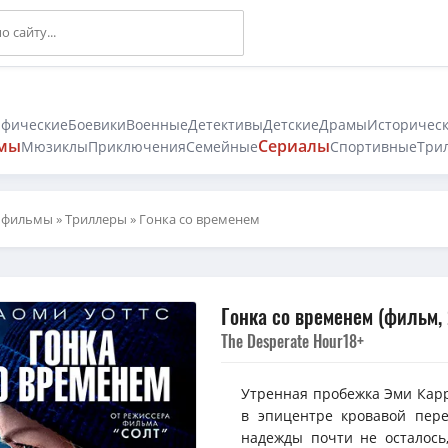
афические
Боевики
Военные
Детективы
Детские
Драмы
Историчес
мы
Сериалы
Мюзиклы
Приключения
Семейные
Спортивные
Три
 фильмы
»
Триллеры
» Гонка со временем
Гонка со временем (фильм,
The Desperate Hour
18+
Утренная пробежка Эми Карр 
в эпицентре кровавой пере
надежды почти не осталось,