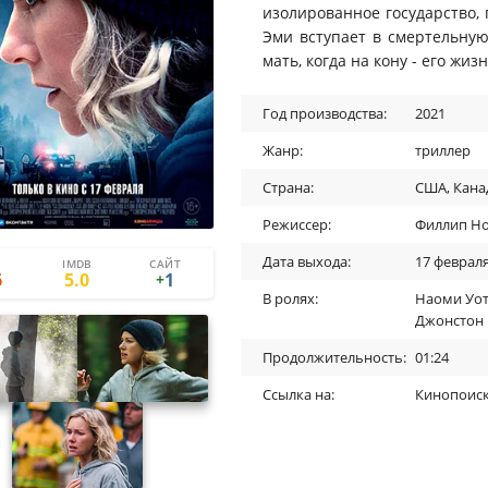
изолированное государство, 
Эми вступает в смертельную 
мать, когда на кону - его жиз
Год производства:
2021
Жанр:
триллер
Страна:
США
,
Кана
Режиссер:
Филлип Н
Дата выхода:
17 февраля
IMDB
САЙТ
1
0
6
5.0
1
+
В ролях:
Наоми Уот
Джонстон
Продолжительность:
01:24
Ссылка на:
Кинопоис