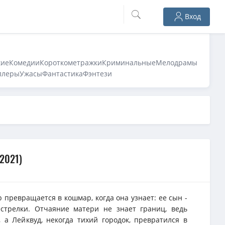
Вход
кие
Комедии
Короткометражки
Криминальные
Мелодрамы
ллеры
Ужасы
Фантастика
Фэнтези
 2021)
превращается в кошмар, когда она узнает: ее сын -
стрелки. Отчаяние матери не знает границ, ведь
 а Лейквуд, некогда тихий городок, превратился в